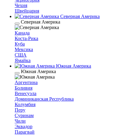
Чехия
Швейцария
Северная Америка
Северная Америка
Канада
Коста-Рика
Куба
Мексика
США
Ямайка
Южная Америка
Южная Америка
Аргентина
Боливия
Венесуэла
Доминиканская Республика
Колумбия
Перу
Суринам
Чили
Эквадор
Парагвай