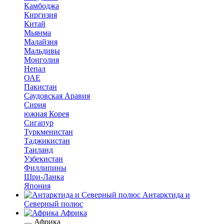
Камбоджа
Киргизия
Китай
Мьянма
Малайзия
Мальдивы
Монголия
Непал
ОАЕ
Пакистан
Саудовская Аравия
Сирия
южная Корея
Сигапур
Туркменистан
Таджикистан
Таиланд
Узбекистан
Филлипины
Шри-Ланка
Япония
Антарктида и
Северный полюс
Африка
Африка