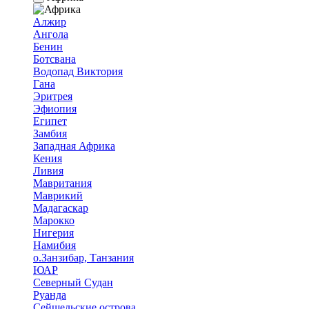
Алжир
Ангола
Бенин
Ботсвана
Водопад Виктория
Гана
Эритрея
Эфиопия
Египет
Замбия
Западная Африка
Кения
Ливия
Мавритания
Маврикий
Мадагаскар
Марокко
Нигерия
Намибия
о.Занзибар, Танзания
ЮАР
Северный Судан
Руанда
Сейшельские острова