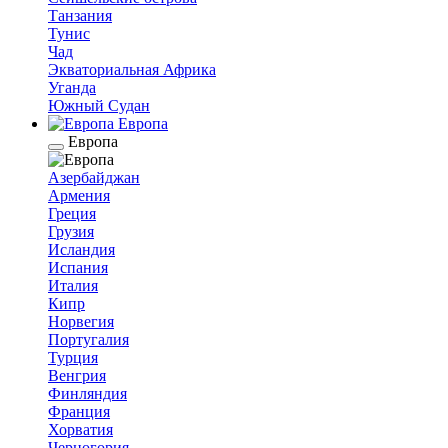
Танзания
Тунис
Чад
Экваториальная Африка
Уганда
Южный Судан
Европа
Европа
Азербайджан
Армения
Греция
Грузия
Исландия
Испания
Италия
Кипр
Норвегия
Португалия
Турция
Венгрия
Финляндия
Франция
Хорватия
Черногория