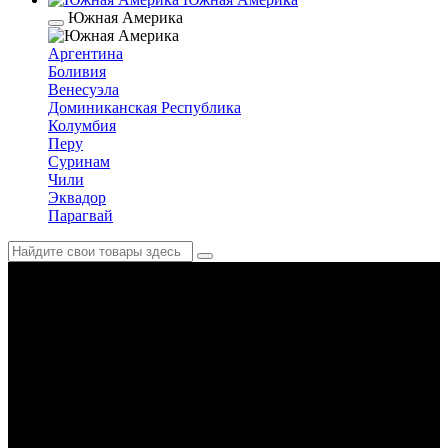
Южная Америка
Аргентина
Боливия
Венесуэла
Доминиканская Республика
Колумбия
Перу
Суринам
Чили
Эквадор
Парагвай
южная Корея