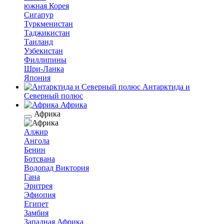
южная Корея
Сигапур
Туркменистан
Таджикистан
Таиланд
Узбекистан
Филлипины
Шри-Ланка
Япония
Антарктида и
Северный полюс
Африка
Африка
Алжир
Ангола
Бенин
Ботсвана
Водопад Виктория
Гана
Эритрея
Эфиопия
Египет
Замбия
Западная Африка