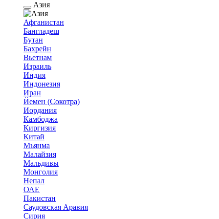
Азия
Афганистан
Бангладеш
Бутан
Бахрейн
Вьетнам
Израиль
Индия
Индонезия
Иран
Йемен (Сокотра)
Иордания
Камбоджа
Киргизия
Китай
Мьянма
Малайзия
Мальдивы
Монголия
Непал
ОАЕ
Пакистан
Саудовская Аравия
Сирия