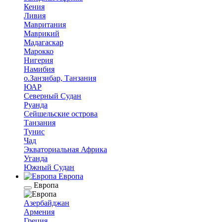
Кения
Ливия
Мавритания
Маврикий
Мадагаскар
Марокко
Нигерия
Намибия
о.Занзибар, Танзания
ЮАР
Северный Судан
Руанда
Сейшельские острова
Танзания
Тунис
Чад
Экваториальная Африка
Уганда
Южный Судан
Европа
Европа
Азербайджан
Армения
Греция