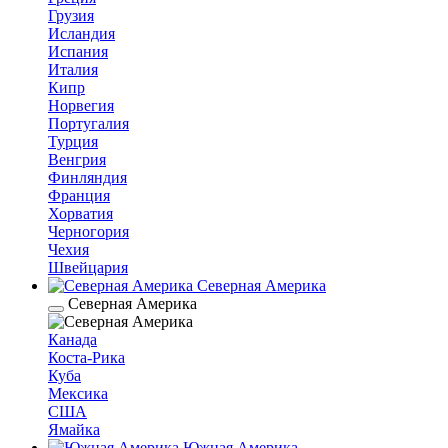
Грузия
Исландия
Испания
Италия
Кипр
Норвегия
Португалия
Турция
Венгрия
Финляндия
Франция
Хорватия
Черногория
Чехия
Швейцария
Северная Америка
Северная Америка
Канада
Коста-Рика
Куба
Мексика
США
Ямайка
Южная Америка