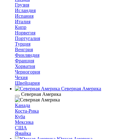
Грузия
Исландия
Испания
Италия
Кипр
Норвегия
Португалия
Турция
Венгрия
Финляндия
Франция
Хорватия
Черногория
Чехия
Швейцария
Северная Америка
Северная Америка
Канада
Коста-Рика
Куба
Мексика
США
Ямайка
Южная Америка