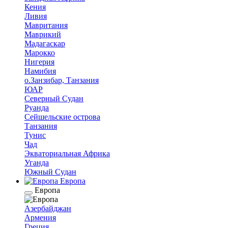
Кения
Ливия
Мавритания
Маврикий
Мадагаскар
Марокко
Нигерия
Намибия
о.Занзибар, Танзания
ЮАР
Северный Судан
Руанда
Сейшельские острова
Танзания
Тунис
Чад
Экваториальная Африка
Уганда
Южный Судан
Европа
Европа
Азербайджан
Армения
Греция