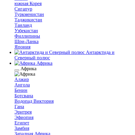
южная Корея
Сигапур
Туркменистан
Таджикистан
Таиланд
Узбекистан
Филлипины
Шри-Ланка
Япония
Антарктида и
Северный полюс
Африка
Африка
Алжир
Ангола
Бенин
Ботсвана
Водопад Виктория
Гана
Эритрея
Эфиопия
Египет
Замбия
Западная Африка