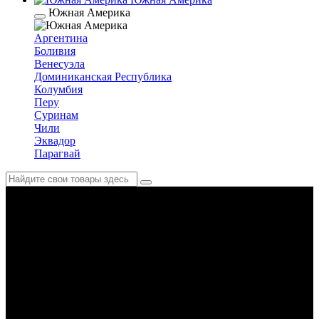
Южная Америка
Аргентина
Боливия
Венесуэла
Доминиканская Республика
Колумбия
Перу
Суринам
Чили
Эквадор
Парагвай
Нигерия