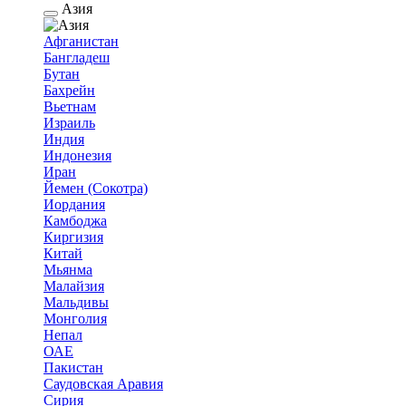
Азия
Афганистан
Бангладеш
Бутан
Бахрейн
Вьетнам
Израиль
Индия
Индонезия
Иран
Йемен (Сокотра)
Иордания
Камбоджа
Киргизия
Китай
Мьянма
Малайзия
Мальдивы
Монголия
Непал
ОАЕ
Пакистан
Саудовская Аравия
Сирия