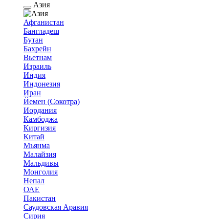
Азия
Афганистан
Бангладеш
Бутан
Бахрейн
Вьетнам
Израиль
Индия
Индонезия
Иран
Йемен (Сокотра)
Иордания
Камбоджа
Киргизия
Китай
Мьянма
Малайзия
Мальдивы
Монголия
Непал
ОАЕ
Пакистан
Саудовская Аравия
Сирия