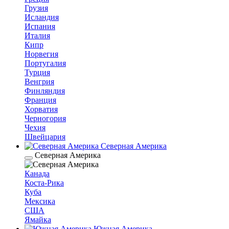
Грузия
Исландия
Испания
Италия
Кипр
Норвегия
Португалия
Турция
Венгрия
Финляндия
Франция
Хорватия
Черногория
Чехия
Швейцария
Северная Америка
Северная Америка
Канада
Коста-Рика
Куба
Мексика
США
Ямайка
Южная Америка