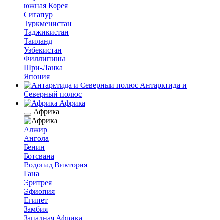
южная Корея
Сигапур
Туркменистан
Таджикистан
Таиланд
Узбекистан
Филлипины
Шри-Ланка
Япония
Антарктида и
Северный полюс
Африка
Африка
Алжир
Ангола
Бенин
Ботсвана
Водопад Виктория
Гана
Эритрея
Эфиопия
Египет
Замбия
Западная Африка