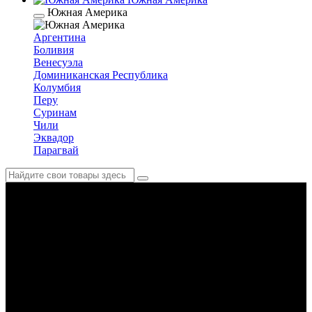
Южная Америка
Аргентина
Боливия
Венесуэла
Доминиканская Республика
Колумбия
Перу
Суринам
Чили
Эквадор
Парагвай
Италия