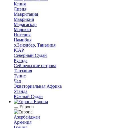
Кения
Ливия
Мавритания
Маврикий
Мадагаскар
Марокко
Нигерия
Намибия
о.Занзибар, Танзания
ЮАР
Северный Судан
Руанда
Сейшельские острова
Танзания
Тунис
Чад
Экваториальная Африка
Уганда
Южный Судан
Европа
Европа
Азербайджан
Армения
Греция