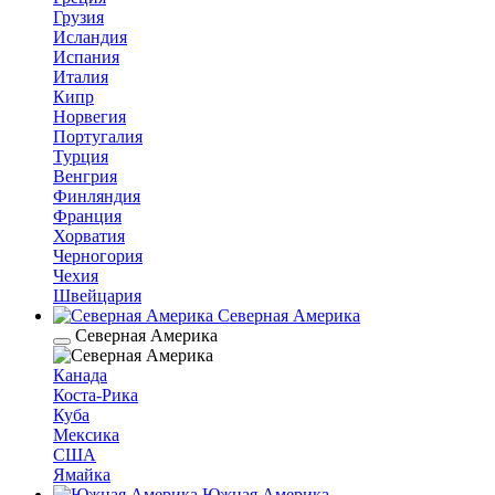
Грузия
Исландия
Испания
Италия
Кипр
Норвегия
Португалия
Турция
Венгрия
Финляндия
Франция
Хорватия
Черногория
Чехия
Швейцария
Северная Америка
Северная Америка
Канада
Коста-Рика
Куба
Мексика
США
Ямайка
Южная Америка