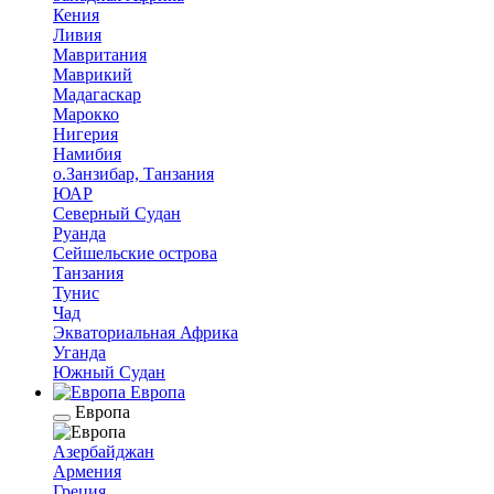
Кения
Ливия
Мавритания
Маврикий
Мадагаскар
Марокко
Нигерия
Намибия
о.Занзибар, Танзания
ЮАР
Северный Судан
Руанда
Сейшельские острова
Танзания
Тунис
Чад
Экваториальная Африка
Уганда
Южный Судан
Европа
Европа
Азербайджан
Армения
Греция