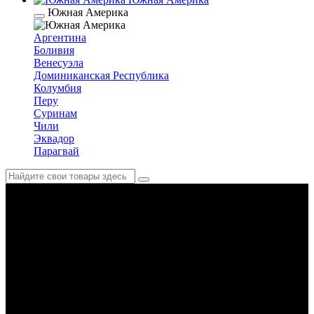
Южная Америка
Аргентина
Боливия
Венесуэла
Доминиканская Республика
Колумбия
Перу
Суринам
Чили
Эквадор
Парагвай
Китай