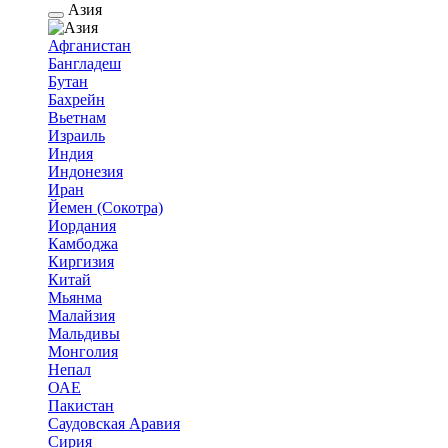
Азия
Афганистан
Бангладеш
Бутан
Бахрейн
Вьетнам
Израиль
Индия
Индонезия
Иран
Йемен (Сокотра)
Иордания
Камбоджа
Киргизия
Китай
Мьянма
Малайзия
Мальдивы
Монголия
Непал
ОАЕ
Пакистан
Саудовская Аравия
Сирия