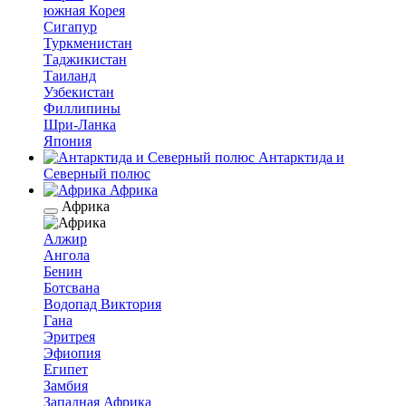
южная Корея
Сигапур
Туркменистан
Таджикистан
Таиланд
Узбекистан
Филлипины
Шри-Ланка
Япония
Антарктида и
Северный полюс
Африка
Африка
Алжир
Ангола
Бенин
Ботсвана
Водопад Виктория
Гана
Эритрея
Эфиопия
Египет
Замбия
Западная Африка