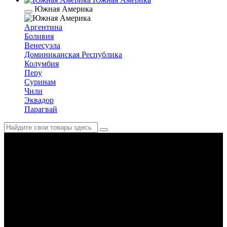
Южная Америка
Аргентина
Боливия
Венесуэла
Доминиканская Республика
Колумбия
Перу
Суринам
Чили
Эквадор
Парагвай
Испания