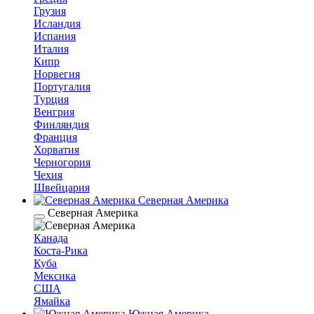
Грузия
Исландия
Испания
Италия
Кипр
Норвегия
Португалия
Турция
Венгрия
Финляндия
Франция
Хорватия
Черногория
Чехия
Швейцария
Северная Америка
Северная Америка
Канада
Коста-Рика
Куба
Мексика
США
Ямайка
Южная Америка