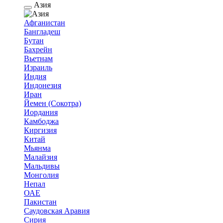
Азия
Афганистан
Бангладеш
Бутан
Бахрейн
Вьетнам
Израиль
Индия
Индонезия
Иран
Йемен (Сокотра)
Иордания
Камбоджа
Киргизия
Китай
Мьянма
Малайзия
Мальдивы
Монголия
Непал
ОАЕ
Пакистан
Саудовская Аравия
Сирия