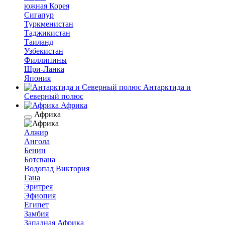
южная Корея
Сигапур
Туркменистан
Таджикистан
Таиланд
Узбекистан
Филлипины
Шри-Ланка
Япония
Антарктида и
Северный полюс
Африка
Африка
Алжир
Ангола
Бенин
Ботсвана
Водопад Виктория
Гана
Эритрея
Эфиопия
Египет
Замбия
Западная Африка