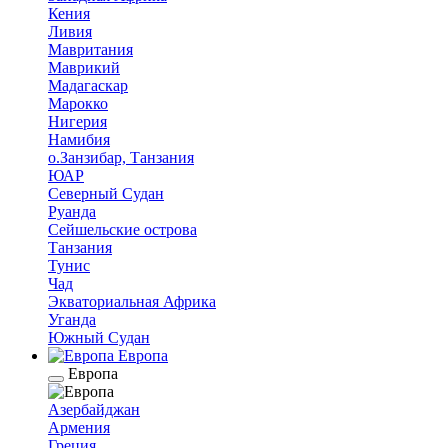
Кения
Ливия
Мавритания
Маврикий
Мадагаскар
Марокко
Нигерия
Намибия
о.Занзибар, Танзания
ЮАР
Северный Судан
Руанда
Сейшельские острова
Танзания
Тунис
Чад
Экваториальная Африка
Уганда
Южный Судан
Европа
Европа
Азербайджан
Армения
Греция