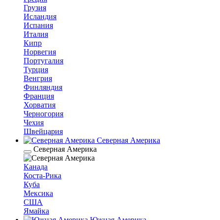
Грузия
Исландия
Испания
Италия
Кипр
Норвегия
Португалия
Турция
Венгрия
Финляндия
Франция
Хорватия
Черногория
Чехия
Швейцария
Северная Америка
Северная Америка
Канада
Коста-Рика
Куба
Мексика
США
Ямайка
Южная Америка