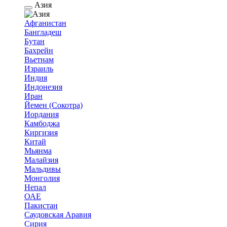
Азия
Афганистан
Бангладеш
Бутан
Бахрейн
Вьетнам
Израиль
Индия
Индонезия
Иран
Йемен (Сокотра)
Иордания
Камбоджа
Киргизия
Китай
Мьянма
Малайзия
Мальдивы
Монголия
Непал
ОАЕ
Пакистан
Саудовская Аравия
Сирия