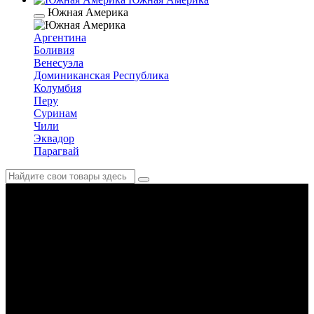
Южная Америка
Аргентина
Боливия
Венесуэла
Доминиканская Республика
Колумбия
Перу
Суринам
Чили
Эквадор
Парагвай
Австралия и Океания