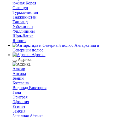
южная Корея
Сигапур
Туркменистан
Таджикистан
Таиланд
Узбекистан
Филлипины
Шри-Ланка
Япония
Антарктида и
Северный полюс
Африка
Африка
Алжир
Ангола
Бенин
Ботсвана
Водопад Виктория
Гана
Эритрея
Эфиопия
Египет
Замбия
Западная Африка