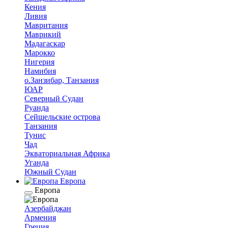
Кения
Ливия
Мавритания
Маврикий
Мадагаскар
Марокко
Нигерия
Намибия
о.Занзибар, Танзания
ЮАР
Северный Судан
Руанда
Сейшельские острова
Танзания
Тунис
Чад
Экваториальная Африка
Уганда
Южный Судан
Европа
Европа
Азербайджан
Армения
Греция