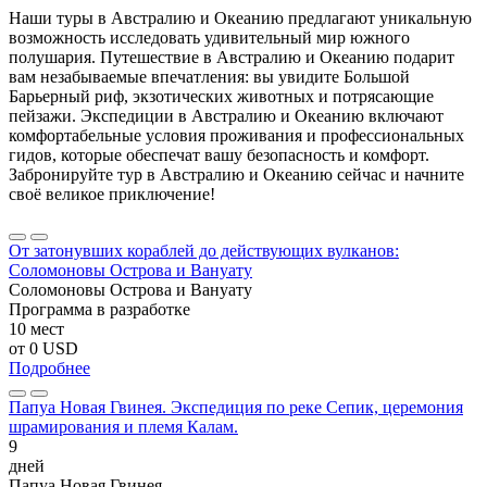
Наши туры в Австралию и Океанию предлагают уникальную
возможность исследовать удивительный мир южного
полушария. Путешествие в Австралию и Океанию подарит
вам незабываемые впечатления: вы увидите Большой
Барьерный риф, экзотических животных и потрясающие
пейзажи. Экспедиции в Австралию и Океанию включают
комфортабельные условия проживания и профессиональных
гидов, которые обеспечат вашу безопасность и комфорт.
Забронируйте тур в Австралию и Океанию сейчас и начните
своё великое приключение!
От затонувших кораблей до действующих вулканов:
Соломоновы Острова и Вануату
Соломоновы Острова и Вануату
Программа в разработке
10 мест
от
0 USD
Подробнее
Папуа Новая Гвинея. Экспедиция по реке Сепик, церемония
шрамирования и племя Калам.
9
дней
Папуа Новая Гвинея