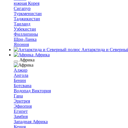
южная Корея
Сигапур
Туркменистан
Таджикистан
Таиланд
Узбекистан
Филлипины
Шри-Ланка
Япония
Антарктида и Северны
Африка
Африка
Алжир
Ангола
Бенин
Ботсвана
Водопад Виктория
Гана
Эритрея
Эфиопия
Египет
Замбия
Западная Африка
Кения