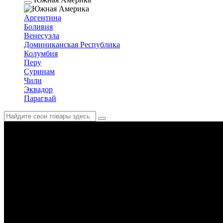
Аргентина
Боливия
Венесуэла
Доминиканская Республика
Колумбия
Перу
Суринам
Чили
Эквадор
Парагвай
Венесуэла