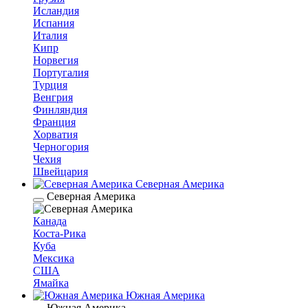
Исландия
Испания
Италия
Кипр
Норвегия
Португалия
Турция
Венгрия
Финляндия
Франция
Хорватия
Черногория
Чехия
Швейцария
Северная Америка
Северная Америка
Канада
Коста-Рика
Куба
Мексика
США
Ямайка
Южная Америка
Южная Америка