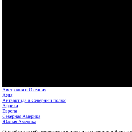
Австралия и Океания
Азия
Антарктида и Северный полюс
Африка
Европа
Северная Америка
Южная Америка
Откройте для себя удивительные туры и экспедиции в Венесуэл