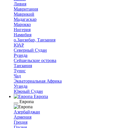
Ливия
Мавритания
Маврикий
Мадагаскар
Марокко
Нигерия
Намибия
о.Занзибар, Танзания
ЮАР
Северный Судан
Руанда
Сейшельские острова
Танзания
Тунис
Чад
Экваториальная Африка
Уганда
Южный Судан
Европа
Европа
Азербайджан
Армения
Греция
Грузия