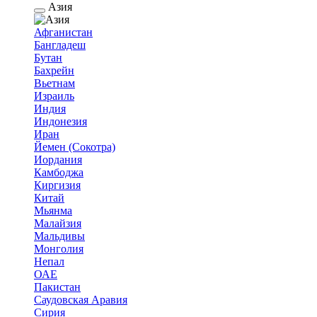
Азия
Афганистан
Бангладеш
Бутан
Бахрейн
Вьетнам
Израиль
Индия
Индонезия
Иран
Йемен (Сокотра)
Иордания
Камбоджа
Киргизия
Китай
Мьянма
Малайзия
Мальдивы
Монголия
Непал
ОАЕ
Пакистан
Саудовская Аравия
Сирия