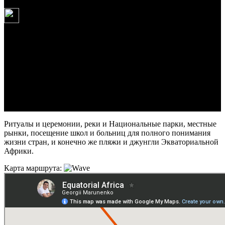
17.08.2026
8 300 USD
ДР Конго - Республика Конго - Габон - Гвинея - Сан-Томе и
Принсипи
19 дней/18 ночей
17.08.2026 – 4.09.2026
Только 1 раз проводим данную Экспедицию
Ритуалы и церемонии, реки и Национальные парки, местные
рынки, посещение школ и больниц для полного понимания
жизни стран, и конечно же пляжи и джунгли Экваториальной
Африки.
Карта маршрута: