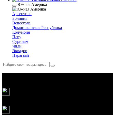
Южная Америка
Аргентина
Боливия
Венесуэла
Доминиканская Республика
Колумбия
Перу
Суринам
Чили
Эквадор
Парагвай
Экваториальная Африка
19
дней