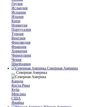
Грузия
Исландия
Испания
Италия
Кипр
Норвегия
Португалия
Турция
Венгрия
Финляндия
Франция
Хорватия
Черногория
Чехия
Швейцария
Северная Америка
Северная Америка
Канада
Коста-Рика
Куба
Мексика
США
Ямайка
Южная Америка