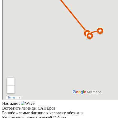
Нас ждет:
Встретить легенды САПЕров
Бонобо - самые близкие к человеку обезьяны
Киломметры диких пляжей Габона