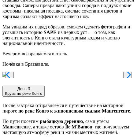
свободы. Сапёры превращают улицы города в подиум: яркие
костюмы, идеальная посадка, смелые сочетания цветов и
харизма создают эффект настоящего шоу.
Мы увидим их парад образов, сможем сделать фотографии и
услышать историю
SAPE
из первых уст — о том, как
элегантность в Конго стала культурным кодом и частью
национальной идентичности.
Вечером возвращаемся в отель.
Ночёвка в Браззавиле.
День 3
Круиз по реке Конго
После завтрака отправляемся в путешествие на моторной
пироге
по реке Конго к живописным скалам Мангенгенге
.
По пути посетим
рыбацкую деревню
, сами утёсы
Мангенгенге
, а также остров
Île M'Bamou
, где почувствуем
настоящую атмосферу реки и жизни местных жителей.