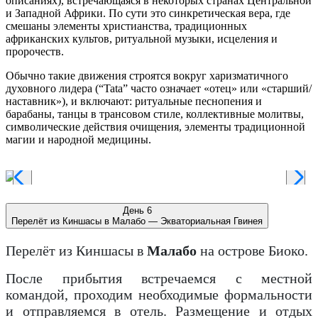
описаниях), встречающаяся в некоторых странах Центральной
и Западной Африки. По сути это синкретическая вера, где
смешаны элементы христианства, традиционных
африканских культов, ритуальной музыки, исцеления и
пророчеств.
Обычно такие движения строятся вокруг харизматичного
духовного лидера (“Tata” часто означает «отец» или «старший/
наставник»), и включают: ритуальные песнопения и
барабаны, танцы в трансовом стиле, коллективные молитвы,
символические действия очищения, элементы традиционной
магии и народной медицины.
День 6
Перелёт из Киншасы в Малабо — Экваториальная Гвинея
Перелёт из Киншасы в
Малабо
на острове Биоко.
После прибытия встречаемся с местной
командой, проходим необходимые формальности
и отправляемся в отель. Размещение и отдых