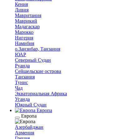
Кения
Ливия
Мавритания
Маврикий
Мадагаскар
Марокко
Нигерия
Намибия
о.Занзибар, Танзания
ЮАР
Северный Судан
Руанда
Сейшельские острова
Танзания
Тунис
Чад
Экваториальная Африка
Уганда
Южный Судан
Европа
Европа
Азербайджан
Армения
Греция