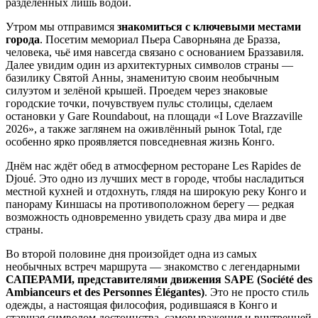
разделенных лишь водой.
Утром мы отправимся
знакомиться с ключевыми местами
города
. Посетим мемориал Пьера Саворньяна де Бразза,
человека, чьё имя навсегда связано с основанием Браззавиля.
Далее увидим один из архитектурных символов страны —
базилику Святой Анны, знаменитую своим необычным
силуэтом и зелёной крышей. Проедем через знаковые
городские точки, почувствуем пульс столицы, сделаем
остановки у Gare Roundabout, на площади «I Love Brazzaville
2026», а также заглянем на оживлённый рынок Total, где
особенно ярко проявляется повседневная жизнь Конго.
Днём нас ждёт обед в атмосферном ресторане Les Rapides de
Djoué. Это одно из лучших мест в городе, чтобы насладиться
местной кухней и отдохнуть, глядя на широкую реку Конго и
панораму Киншасы на противоположном берегу — редкая
возможность одновременно увидеть сразу два мира и две
страны.
Во второй половине дня произойдет одна из самых
необычных встреч маршрута — знакомство с легендарными
САПЕРАМИ, представителями движения SAPE (Société des
Ambianceurs et des Personnes Élégantes)
. Это не просто стиль
одежды, а настоящая философия, родившаяся в Конго и
ставшая символом достоинства, самовыражения и внутренней