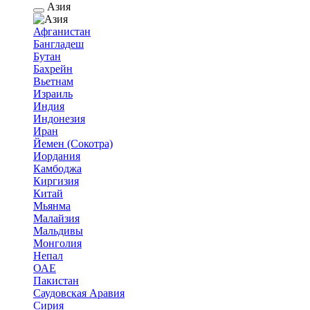
Азия
Афганистан
Бангладеш
Бутан
Бахрейн
Вьетнам
Израиль
Индия
Индонезия
Иран
Йемен (Сокотра)
Иордания
Камбоджа
Киргизия
Китай
Мьянма
Малайзия
Мальдивы
Монголия
Непал
ОАЕ
Пакистан
Саудовская Аравия
Сирия