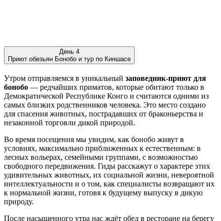
День 4
Приют обезьян Бонобо и тур по Киншасе
Утром отправляемся в уникальный
заповедник-приют для
бонобо
— редчайших приматов, которые обитают только в
Демократической Республике Конго и считаются одними из
самых близких родственников человека. Это место создано
для спасения животных, пострадавших от браконьерства и
незаконной торговли дикой природой.
Во время посещения мы увидим, как бонобо живут в
условиях, максимально приближенных к естественным: в
лесных вольерах, семейными группами, с возможностью
свободного передвижения. Гиды расскажут о характере этих
удивительных животных, их социальной жизни, невероятной
интеллектуальности и о том, как специалисты возвращают их
к нормальной жизни, готовя к будущему выпуску в дикую
природу.
После насыщенного утра нас ждёт обед в ресторане на берегу