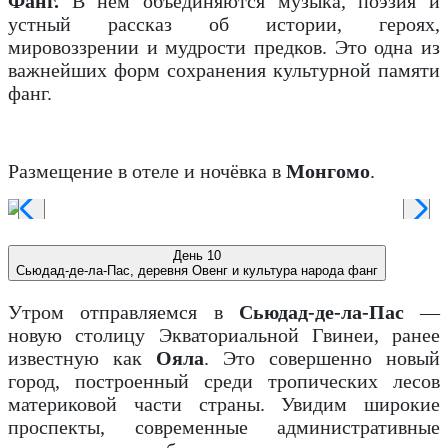
Фанг.
В нём объединяются музыка, поэзия и
устный рассказ об истории, героях,
мировоззрении и мудрости предков. Это одна из
важнейших форм сохранения культурной памяти
фанг.
Размещение в отеле и ночёвка в
Монгомо
.
День 10
Сьюдад-де-ла-Пас, деревня Овенг и культура народа фанг
Утром отправляемся в
Сьюдад-де-ла-Пас
—
новую столицу Экваториальной Гвинеи, ранее
известную как
Ояла
. Это совершенно новый
город, построенный среди тропических лесов
материковой части страны. Увидим широкие
проспекты, современные административные