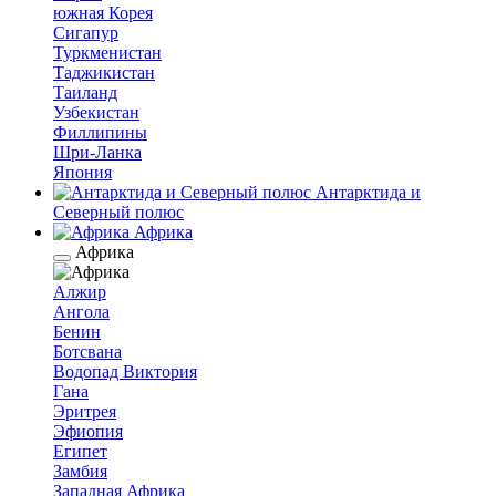
южная Корея
Сигапур
Туркменистан
Таджикистан
Таиланд
Узбекистан
Филлипины
Шри-Ланка
Япония
Антарктида и
Северный полюс
Африка
Африка
Алжир
Ангола
Бенин
Ботсвана
Водопад Виктория
Гана
Эритрея
Эфиопия
Египет
Замбия
Западная Африка