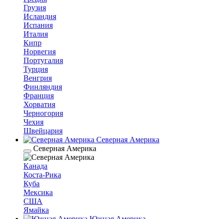
Грузия
Исландия
Испания
Италия
Кипр
Норвегия
Португалия
Турция
Венгрия
Финляндия
Франция
Хорватия
Черногория
Чехия
Швейцария
Северная Америка
Северная Америка
Канада
Коста-Рика
Куба
Мексика
США
Ямайка
Южная Америка