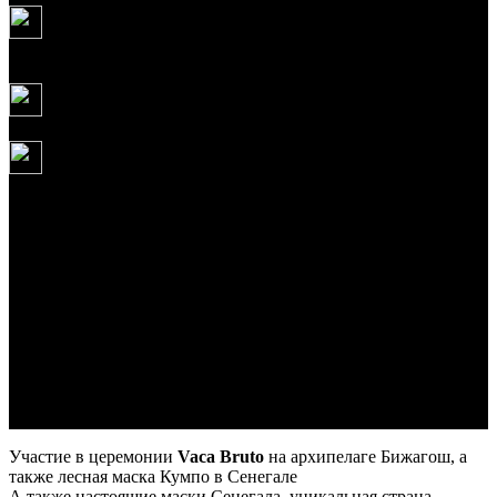
14
дней
17.04.2027
5 430 USD
Сенегал - Гамбия - Гвинея Бисау
17 апреля 2027 – 30
апреля 2027
14 дней/13 ночей
Настоящая Африка, которую больше не увидеть нигде на
континенте. В путешествии гармонично сочетается история
(форты, работорговля, колониальная архитектура), природа
(огромное количество уникальных птиц) и традиции (маски,
племена, ритуалы).
Участие в церемонии
Vaca Bruto
на архипелаге Бижагош, а
также лесная маска Кумпо в Сенегале
А также настоящие маски Сенегала, уникальная страна