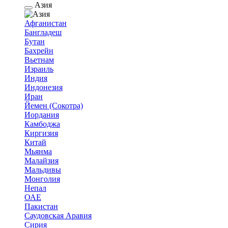
Азия
Афганистан
Бангладеш
Бутан
Бахрейн
Вьетнам
Израиль
Индия
Индонезия
Иран
Йемен (Сокотра)
Иордания
Камбоджа
Киргизия
Китай
Мьянма
Малайзия
Мальдивы
Монголия
Непал
ОАЕ
Пакистан
Саудовская Аравия
Сирия