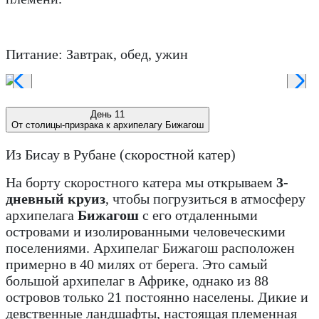
Питание: Завтрак, обед, ужин
День 11
От столицы-призрака к архипелагу Бижагош
Из Бисау в Рубане (скоростной катер)
На борту скоростного катера мы открываем
3-
дневный круиз
, чтобы погрузиться в атмосферу
архипелага
Бижагош
с его отдаленными
островами и изолированными человеческими
поселениями. Архипелаг Бижагош расположен
примерно в 40 милях от берега. Это самый
большой архипелаг в Африке, однако из 88
островов только 21 постоянно населены. Дикие и
девственные ландшафты, настоящая племенная