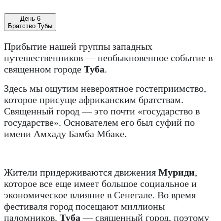
День 6
Братство Тубы
Прибытие нашей группы западных
путешественников — необыкновенное событие в
священном городе
Туба
.
Здесь мы ощутим невероятное гостеприимство,
которое присуще африканским братствам.
Священный город — это почти «государство в
государстве». Основателем его был суфий по
имени Амхаду Бамба Мбаке.
Жители придерживаются движения
Муриди
,
которое все еще имеет большое социальное и
экономическое влияние в Сенегале. Во время
фестиваля город посещают миллионы
паломников.
Туба
— священный город, поэтому