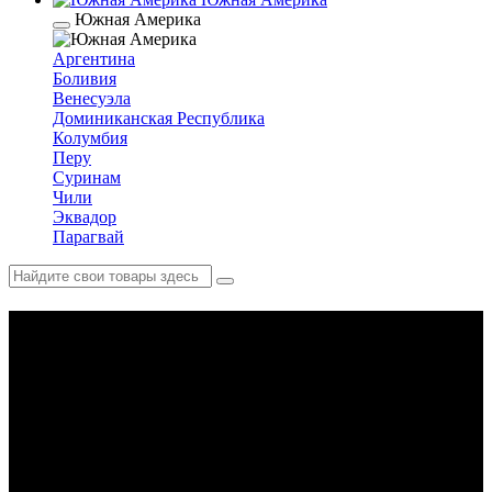
Южная Америка
Аргентина
Боливия
Венесуэла
Доминиканская Республика
Колумбия
Перу
Суринам
Чили
Эквадор
Парагвай
Западная Африка: история,
традиции и церемония Vaca
Bruto на архипелаге
Бижагош