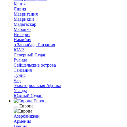
Кения
Ливия
Мавритания
Маврикий
Мадагаскар
Марокко
Нигерия
Намибия
о.Занзибар, Танзания
ЮАР
Северный Судан
Руанда
Сейшельские острова
Танзания
Тунис
Чад
Экваториальная Африка
Уганда
Южный Судан
Европа
Европа
Азербайджан
Армения
Греция