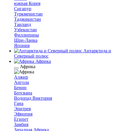
южная Корея
Сигапур
Туркменистан
Таджикистан
Таиланд
Узбекистан
Филлипины
Шри-Ланка
Япония
Антарктида и
Северный полюс
Африка
Африка
Алжир
Ангола
Бенин
Ботсвана
Водопад Виктория
Гана
Эритрея
Эфиопия
Египет
Замбия
Западная Африка