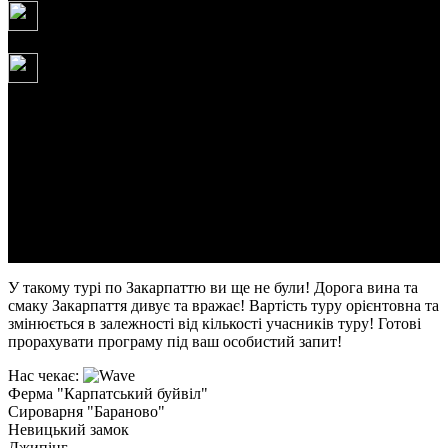
Щоденно
210 USD
Маршрут туру: Київ – Ужгород – Невицький замок -
дендропарк комплексу «Деренівська купіль» - винні підвали
села Середнє - озеро Синевир - буйволина ферма
"Карпатський буйвіл" - сироварня «Бараново» - Мукачево -
Київ
Тривалість: 5 днів/4 ночі
У такому турі по Закарпаттю ви ще не були! Дорога вина та
смаку Закарпаття дивує та вражає! Вартість туру орієнтовна та
змінюється в залежності від кількості учасників туру! Готові
прорахувати програму під ваш особистий запит!
Нас чекає:
Ферма "Карпатський буйвіл"
Сироварня "Бараново"
Невицький замок
Джипінг