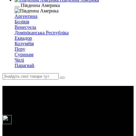
Південна Америка
Аргентина
Болівія
Венесуела
Домініканська Республіка
Еквадор
Колумбія
Перу
Суринам
Чилі
Парагвай
Дорогою вина та смаку
Закарпаття
5
днів