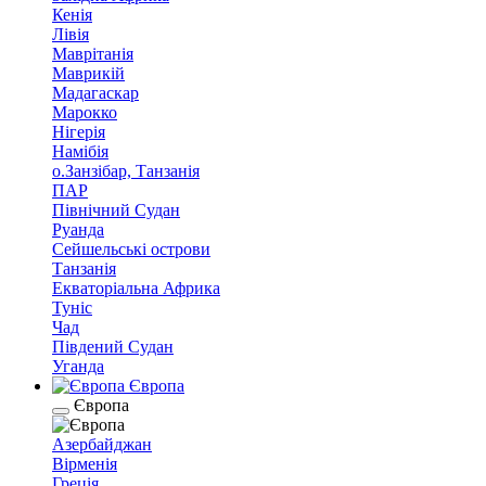
Кенія
Лівія
Маврітанія
Маврикій
Мадагаскар
Марокко
Нігерія
Намібія
о.Занзібар, Танзанія
ПАР
Північний Судан
Руанда
Сейшельські острови
Танзанія
Екваторіальна Африка
Туніс
Чад
Південий Судан
Уганда
Європа
Європа
Азербайджан
Вірменія
Греція