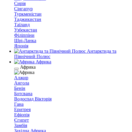
Сирія
Сінгапур
Туркменістан
Таджикистан
Таїланд
Узбекистан
Філіппіни
Шрі-Ланка
Японія
Антарктида та
Північний Полюс
Африка
Африка
Алжир
Ангола
Бенін
Ботсвана
Водоспад Вікторія
Гана
Еритрея
Ефіопія
Єгипет
Замбія
Західна Африка