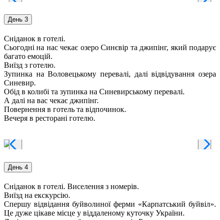
День 3
Сніданок в готелі.
Сьогодні на нас чекає озеро Синєвір та джипінг, який подарує
багато емоцій.
Виїзд з готелю.
Зупинка на Воловецькому перевалі, далі відвідування озера
Синевир.
Обід в колибі та зупинка на Синевирському перевалі.
А далі на вас чекає джипінг.
Повернення в готель та відпочинок.
Вечеря в ресторані готелю.
День 4
Сніданок в готелі. Виселення з номерів.
Виїзд на екскурсію.
Спершу відвідання буйволиної ферми «Карпатський буйвіл».
Це дуже цікаве місце у віддаленому куточку України.