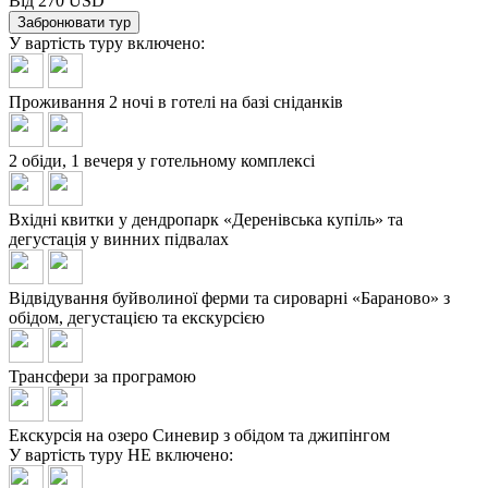
Від 270 USD
Забронювати тур
У вартість туру
включено:
Проживання 2 ночі в готелі на базі сніданків
2 обіди, 1 вечеря у готельному комплексі
Вхідні квитки у дендропарк «Деренівська купіль» та
дегустація у винних підвалах
Відвідування буйволиної ферми та сироварні «Бараново» з
обідом, дегустацією та екскурсією
Трансфери за програмою
Екскурсія на озеро Синевир з обідом та джипінгом
У вартість туру
НЕ включено: