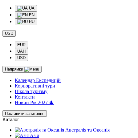
UA
EN
RU
USD
EUR
UAH
USD
Напрямки
Календар Експедицій
Корпоративні тури
Школа туризму
Контакти
Новий Рік 2027 🎄
Поставити запитання
Каталог
Австралія та Океанія
Азія