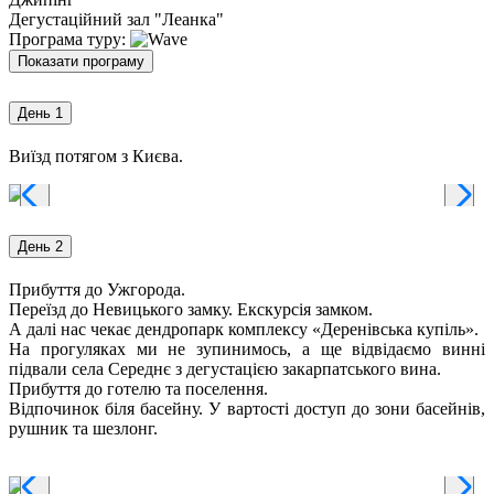
Дегустаційний зал "Леанка"
Програма туру:
Показати програму
День 1
Виїзд потягом з Києва.
День 2
Прибуття до Ужгорода.
Переїзд до Невицького замку. Екскурсія замком.
А далі нас чекає дендропарк комплексу «Деренівська купіль».
На прогуляках ми не зупинимось, а ще відвідаємо винні
підвали села Середнє з дегустацією закарпатського вина.
Прибуття до готелю та поселення.
Відпочинок біля басейну. У вартості доступ до зони басейнів,
рушник та шезлонг.