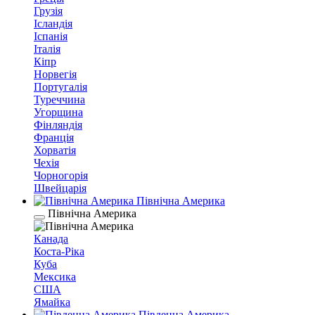
Грузія
Ісландія
Іспанія
Італія
Кіпр
Норвегія
Португалія
Туреччина
Угорщина
Фінляндія
Франція
Хорватія
Чехія
Чорногорія
Швейцарія
Північна Америка
Північна Америка
Канада
Коста-Ріка
Куба
Мексика
США
Ямайка
Південна Америка