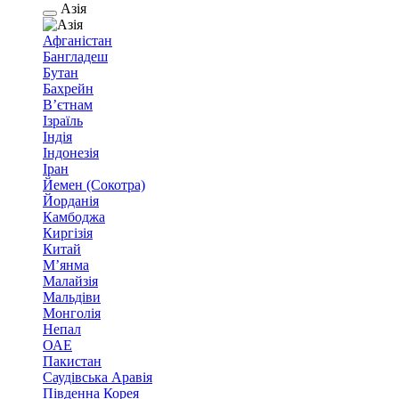
Азія
Афганістан
Бангладеш
Бутан
Бахрейн
В’єтнам
Ізраїль
Індія
Індонезія
Іран
Йемен (Сокотра)
Йорданія
Камбоджа
Киргізія
Китай
М’янма
Малайзія
Мальдіви
Монголія
Непал
ОАЕ
Пакистан
Саудівська Аравія
Південна Корея