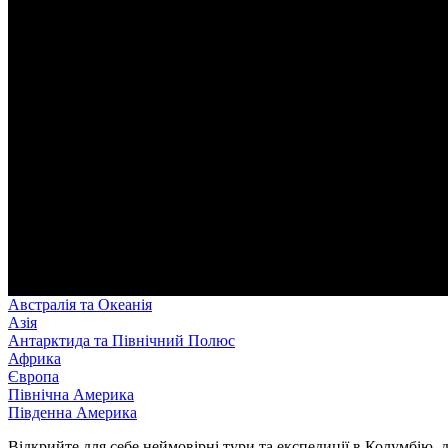
Австралія та Океанія
Азія
Антарктида та Північний Полюс
Африка
Європа
Північна Америка
Південна Америка
Відкрийте для себе неймовірні тури та експедиції в Колумбію, 