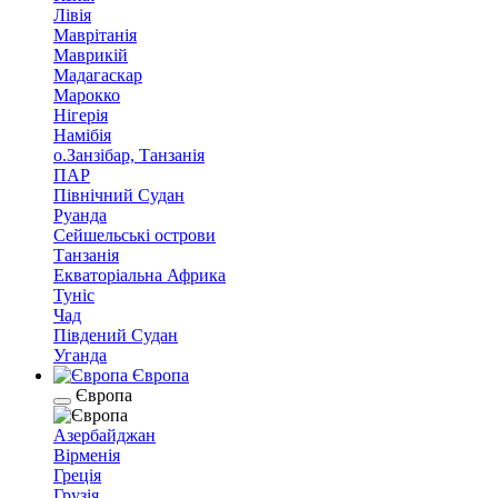
Лівія
Маврітанія
Маврикій
Мадагаскар
Марокко
Нігерія
Намібія
о.Занзібар, Танзанія
ПАР
Північний Судан
Руанда
Сейшельські острови
Танзанія
Екваторіальна Африка
Туніс
Чад
Південий Судан
Уганда
Європа
Європа
Азербайджан
Вірменія
Греція
Грузія