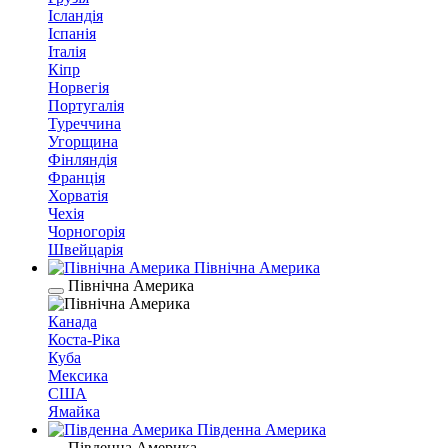
Ісландія
Іспанія
Італія
Кіпр
Норвегія
Португалія
Туреччина
Угорщина
Фінляндія
Франція
Хорватія
Чехія
Чорногорія
Швейцарія
Північна Америка
Північна Америка
Канада
Коста-Ріка
Куба
Мексика
США
Ямайка
Південна Америка
Південна Америка