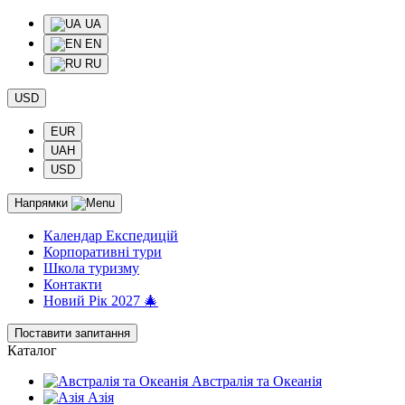
UA
EN
RU
USD
EUR
UAH
USD
Напрямки
Календар Експедицій
Корпоративні тури
Школа туризму
Контакти
Новий Рік 2027 🎄
Поставити запитання
Каталог
Австралія та Океанія
Азія