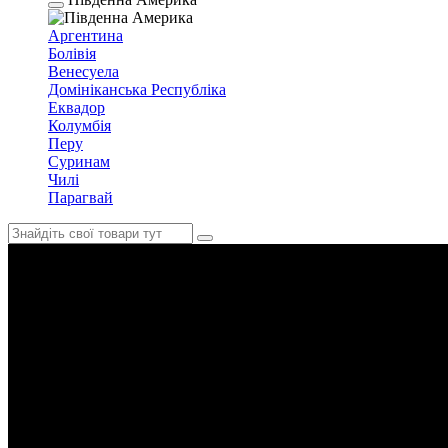
Аргентина
Болівія
Венесуела
Домініканська Республіка
Еквадор
Колумбія
Перу
Суринам
Чилі
Парагвай
Колумбія