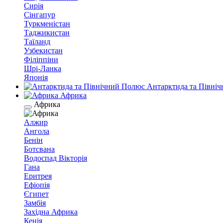
Сирія
Сінгапур
Туркменістан
Таджикистан
Таїланд
Узбекистан
Філіппіни
Шрі-Ланка
Японія
Антарктида та Півні
Африка
Африка
Алжир
Ангола
Бенін
Ботсвана
Водоспад Вікторія
Гана
Еритрея
Ефіопія
Єгипет
Замбія
Західна Африка
Кенія