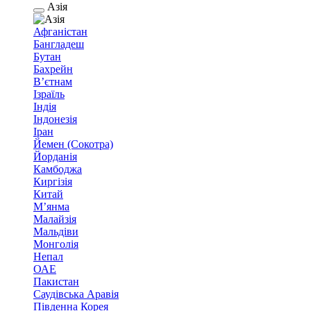
Азія
Афганістан
Бангладеш
Бутан
Бахрейн
В’єтнам
Ізраїль
Індія
Індонезія
Іран
Йемен (Сокотра)
Йорданія
Камбоджа
Киргізія
Китай
М’янма
Малайзія
Мальдіви
Монголія
Непал
ОАЕ
Пакистан
Саудівська Аравія
Південна Корея