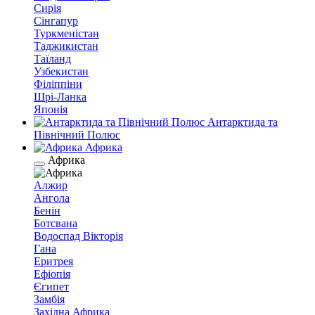
Сирія
Сінгапур
Туркменістан
Таджикистан
Таїланд
Узбекистан
Філіппіни
Шрі-Ланка
Японія
Антарктида та
Північний Полюс
Африка
Африка
Алжир
Ангола
Бенін
Ботсвана
Водоспад Вікторія
Гана
Еритрея
Ефіопія
Єгипет
Замбія
Західна Африка