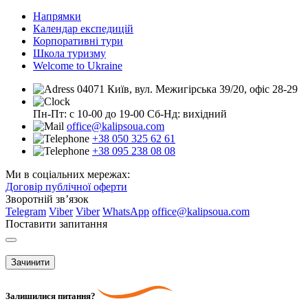
Напрямки
Календар експедицій
Корпоративні тури
Школа туризму
Welcome to Ukraine
04071 Київ, вул. Межигірська 39/20, офіс 28-29
Пн-Пт: с 10-00 до 19-00
Сб-Нд: вихідний
office@kalipsoua.com
+38 050 325 62 61
+38 095 238 08 08
Ми в соціальних мережах:
Договір публічної оферти
Зворотній зв’язок
Telegram
Viber
Viber
WhatsApp
office@kalipsoua.com
Поставити запитання
Зачинити
Залишилися питання?