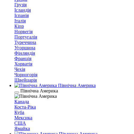
Грузія
Ісландія
Іспанія
Італія
Кіпр
Норвегія
Португалія
Туреччина
Угорщина
Фінляндія
Франція
Хорватія
Чехія
Чорногорія
Швейцарія
Північна Америка
Північна Америка
Канада
Коста-Ріка
Куба
Мексика
США
Ямайка
Південна Америка