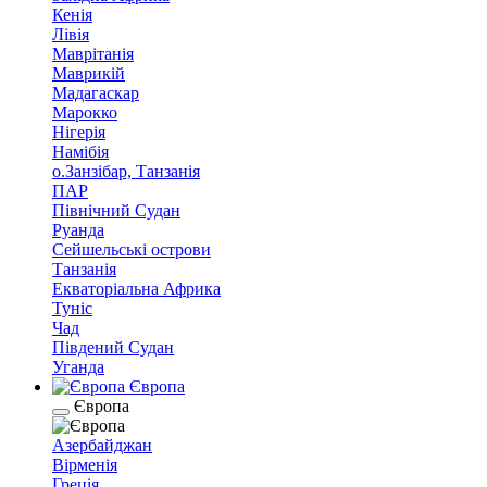
Кенія
Лівія
Маврітанія
Маврикій
Мадагаскар
Марокко
Нігерія
Намібія
о.Занзібар, Танзанія
ПАР
Північний Судан
Руанда
Сейшельські острови
Танзанія
Екваторіальна Африка
Туніс
Чад
Південий Судан
Уганда
Європа
Європа
Азербайджан
Вірменія
Греція