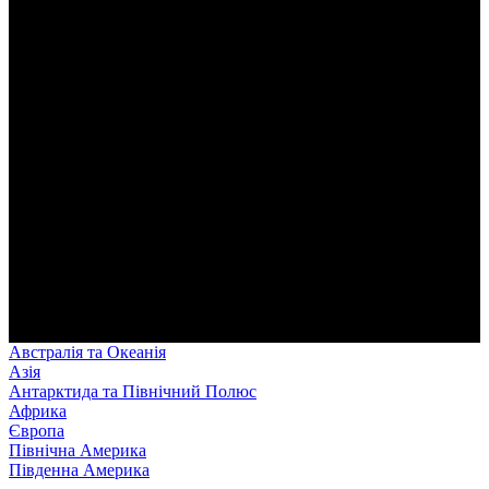
Австралія та Океанія
Азія
Антарктида та Північний Полюс
Африка
Європа
Північна Америка
Південна Америка