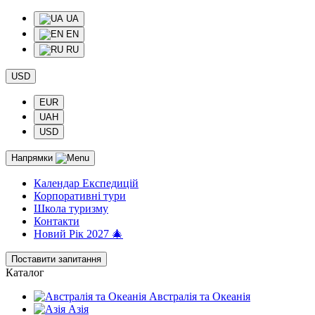
UA
EN
RU
USD
EUR
UAH
USD
Напрямки
Календар Експедицій
Корпоративні тури
Школа туризму
Контакти
Новий Рік 2027 🎄
Поставити запитання
Каталог
Австралія та Океанія
Азія