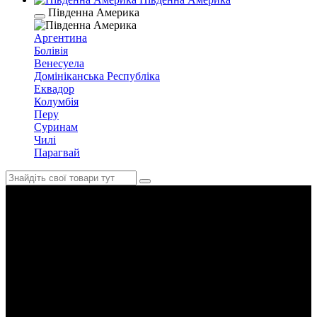
Південна Америка
Аргентина
Болівія
Венесуела
Домініканська Республіка
Еквадор
Колумбія
Перу
Суринам
Чилі
Парагвай
Домініканська Республіка