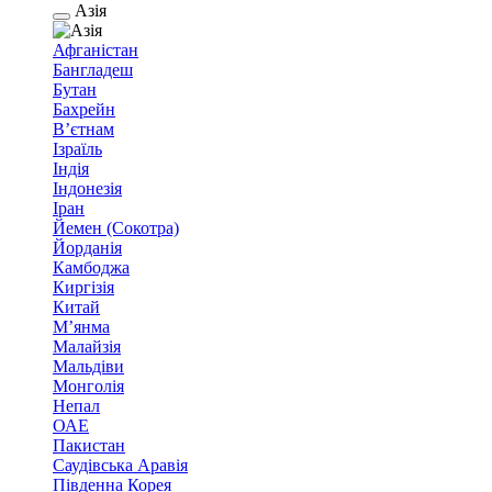
Азія
Афганістан
Бангладеш
Бутан
Бахрейн
В’єтнам
Ізраїль
Індія
Індонезія
Іран
Йемен (Сокотра)
Йорданія
Камбоджа
Киргізія
Китай
М’янма
Малайзія
Мальдіви
Монголія
Непал
ОАЕ
Пакистан
Саудівська Аравія
Південна Корея