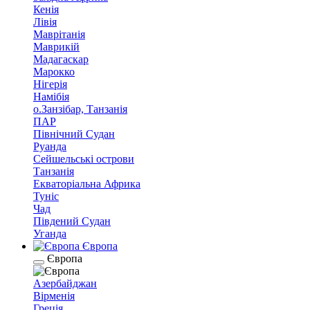
Кенія
Лівія
Маврітанія
Маврикій
Мадагаскар
Марокко
Нігерія
Намібія
о.Занзібар, Танзанія
ПАР
Північний Судан
Руанда
Сейшельські острови
Танзанія
Екваторіальна Африка
Туніс
Чад
Південий Судан
Уганда
Європа
Європа
Азербайджан
Вірменія
Греція