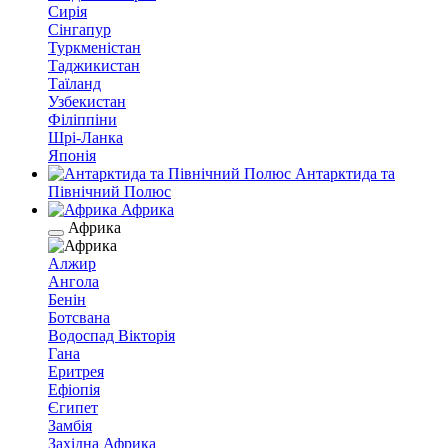
Сирія
Сінгапур
Туркменістан
Таджикистан
Таїланд
Узбекистан
Філіппіни
Шрі-Ланка
Японія
Антарктида та
Північний Полюс
Африка
Африка
Алжир
Ангола
Бенін
Ботсвана
Водоспад Вікторія
Гана
Еритрея
Ефіопія
Єгипет
Замбія
Західна Африка