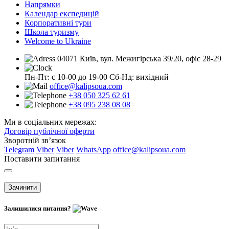
Напрямки
Календар експедицій
Корпоративні тури
Школа туризму
Welcome to Ukraine
04071 Київ, вул. Межигірська 39/20, офіс 28-29
Пн-Пт: с 10-00 до 19-00
Сб-Нд: вихідний
office@kalipsoua.com
+38 050 325 62 61
+38 095 238 08 08
Ми в соціальних мережах:
Договір публічної оферти
Зворотній зв’язок
Telegram
Viber
Viber
WhatsApp
office@kalipsoua.com
Поставити запитання
Зачинити
Залишилися питання?