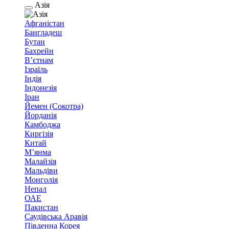
Азія
Афганістан
Бангладеш
Бутан
Бахрейн
В’єтнам
Ізраїль
Індія
Індонезія
Іран
Йемен (Сокотра)
Йорданія
Камбоджа
Киргізія
Китай
М’янма
Малайзія
Мальдіви
Монголія
Непал
ОАЕ
Пакистан
Саудівська Аравія
Південна Корея