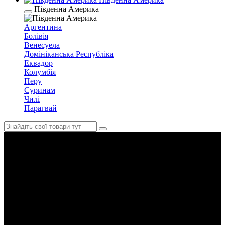
Південна Америка
Аргентина
Болівія
Венесуела
Домініканська Республіка
Еквадор
Колумбія
Перу
Суринам
Чилі
Парагвай
Суринам