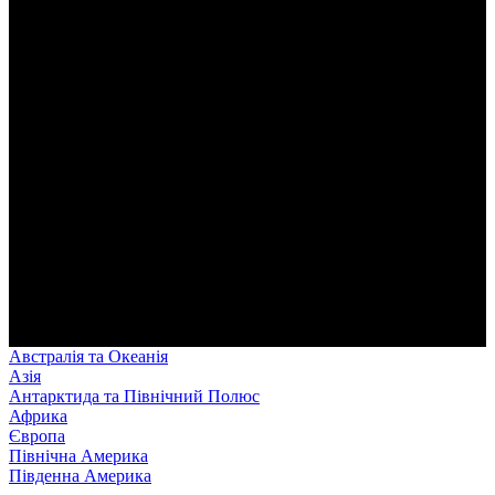
Австралія та Океанія
Азія
Антарктида та Північний Полюс
Африка
Європа
Північна Америка
Південна Америка