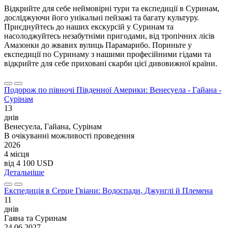
Відкрийте для себе неймовірні тури та експедиції в Суринам,
досліджуючи його унікальні пейзажі та багату культуру.
Приєднуйтесь до наших екскурсій у Суринам та
насолоджуйтесь незабутніми пригодами, від тропічних лісів
Амазонки до жвавих вулиць Парамарибо. Пориньте у
експедиції по Суринаму з нашими професійними гідами та
відкрийте для себе приховані скарби цієї дивовижної країни.
Подорож по півночі Південної Америки: Венесуела - Гайана -
Сурінам
13
днів
Венесуела, Гайана, Сурінам
В очікуванні можливості проведення
2026
4 місця
від
4 100 USD
Детальніше
Експедиція в Серце Гвіани: Водоспади, Джунглі й Племена
11
днів
Гаяна та Суринам
24.06.2027