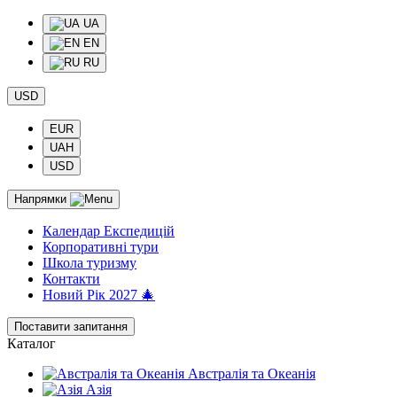
UA
EN
RU
USD
EUR
UAH
USD
Напрямки
Календар Експедицій
Корпоративні тури
Школа туризму
Контакти
Новий Рік 2027 🎄
Поставити запитання
Каталог
Австралія та Океанія
Азія