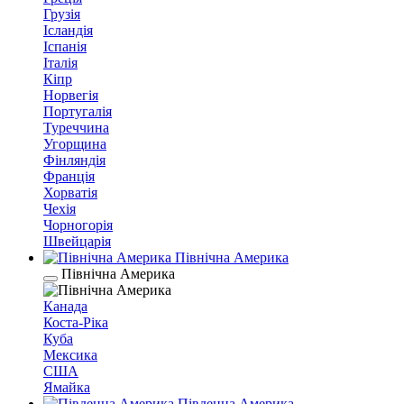
Грузія
Ісландія
Іспанія
Італія
Кіпр
Норвегія
Португалія
Туреччина
Угорщина
Фінляндія
Франція
Хорватія
Чехія
Чорногорія
Швейцарія
Північна Америка
Північна Америка
Канада
Коста-Ріка
Куба
Мексика
США
Ямайка
Південна Америка