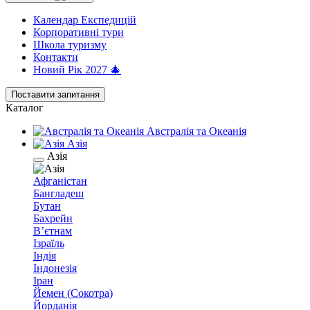
Календар Експедицій
Корпоративні тури
Школа туризму
Контакти
Новий Рік 2027 🎄
Поставити запитання
Каталог
Австралія та Океанія
Азія
Азія
Афганістан
Бангладеш
Бутан
Бахрейн
В’єтнам
Ізраїль
Індія
Індонезія
Іран
Йемен (Сокотра)
Йорданія