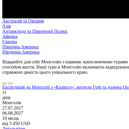
Австралія та Океанія
Азія
Антарктида та Північний Полюс
Африка
Європа
Північна Америка
Південна Америка
Відкрийте для себе Монголію з нашими захоплюючими турами та
способом життя. Наші тури в Монголію включають відвідування 
справжню дикість цього унікального краю.
Експедиція до Монголії з «Каліпсо»: легенди Гобі та долина О
11
днів
Монголія
27.07.2027
06.08.2027
10 місць
від
3 450 USD
Детальніше