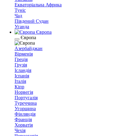
Екваторіальна Африка
Туніс
Чад
Південий Судан
Уганда
Європа
Європа
Азербайджан
Вірменія
Греція
Грузія
Ісландія
Іспанія
Італія
Кіпр
Норвегія
Португалія
Туреччина
Угорщина
Фінляндія
Франція
Хорватія
Чехія
Чорногорія