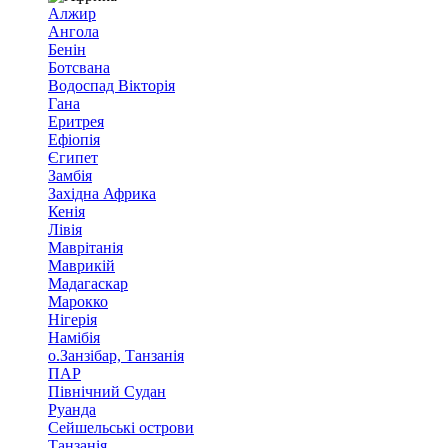
Алжир
Ангола
Бенін
Ботсвана
Водоспад Вікторія
Гана
Еритрея
Ефіопія
Єгипет
Замбія
Західна Африка
Кенія
Лівія
Маврітанія
Маврикій
Мадагаскар
Марокко
Нігерія
Намібія
о.Занзібар, Танзанія
ПАР
Північний Судан
Руанда
Сейшельські острови
Танзанія