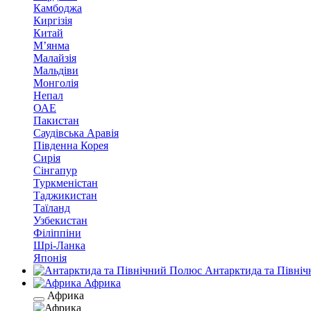
Камбоджа
Киргізія
Китай
М’янма
Малайзія
Мальдіви
Монголія
Непал
ОАЕ
Пакистан
Саудівська Аравія
Південна Корея
Сирія
Сінгапур
Туркменістан
Таджикистан
Таїланд
Узбекистан
Філіппіни
Шрі-Ланка
Японія
Антарктида та Півні
Африка
Африка