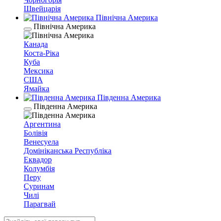
Швейцарія
Північна Америка
Північна Америка
Канада
Коста-Ріка
Куба
Мексика
США
Ямайка
Південна Америка
Південна Америка
Аргентина
Болівія
Венесуела
Домініканська Республіка
Еквадор
Колумбія
Перу
Суринам
Чилі
Парагвай