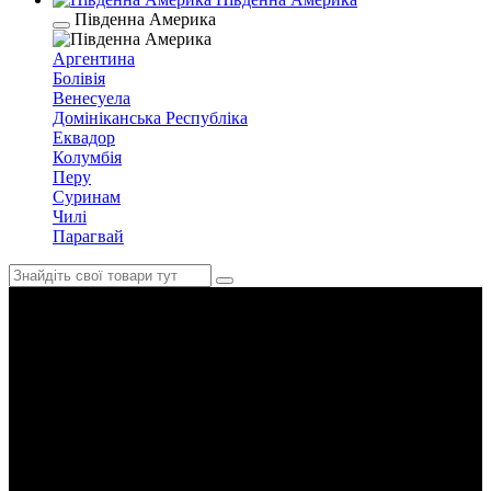
Південна Америка
Аргентина
Болівія
Венесуела
Домініканська Республіка
Еквадор
Колумбія
Перу
Суринам
Чилі
Парагвай
Руанда