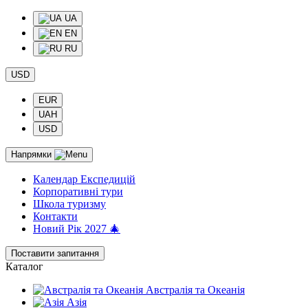
UA
EN
RU
USD
EUR
UAH
USD
Напрямки
Календар Експедицій
Корпоративні тури
Школа туризму
Контакти
Новий Рік 2027 🎄
Поставити запитання
Каталог
Австралія та Океанія
Азія