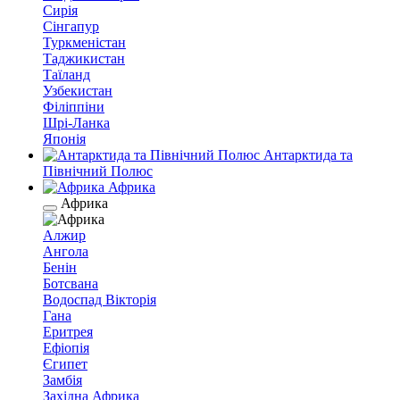
Сирія
Сінгапур
Туркменістан
Таджикистан
Таїланд
Узбекистан
Філіппіни
Шрі-Ланка
Японія
Антарктида та
Північний Полюс
Африка
Африка
Алжир
Ангола
Бенін
Ботсвана
Водоспад Вікторія
Гана
Еритрея
Ефіопія
Єгипет
Замбія
Західна Африка