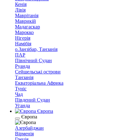
Кенія
Лівія
Маврітанія
Маврикій
Мадагаскар
Марокко
Нігерія
Намібія
о.Занзібар, Танзанія
ПАР
Північний Судан
Руанда
Сейшельські острови
Танзанія
Екваторіальна Африка
Туніс
Чад
Південий Судан
Уганда
Європа
Європа
Азербайджан
Вірменія
Греція