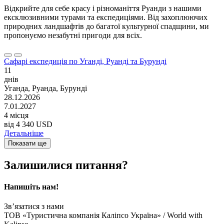
Відкрийте для себе красу і різноманіття Руанди з нашими
ексклюзивними турами та експедиціями. Від захоплюючих
природних ландшафтів до багатої культурної спадщини, ми
пропонуємо незабутні пригоди для всіх.
Сафарі експедиція по Уганді, Руанді та Бурунді
11
днів
Уганда, Руанда, Бурунді
28.12.2026
7.01.2027
4 місця
від
4 340 USD
Детальніше
Показати ще
Залишилися питання?
Напишіть нам!
Зв’язатися з нами
ТОВ «Туристична компанія Каліпсо Україна» / World with