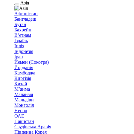
Азія
Афганістан
Бангладеш
Бутан
Бахрейн
В’єтнам
Ізраїль
Індія
Індонезія
Іран
Йемен (Сокотра)
Йорданія
Камбоджа
Киргізія
Китай
М’янма
Малайзія
Мальдіви
Монголія
Непал
ОАЕ
Пакистан
Саудівська Аравія
Південна Корея