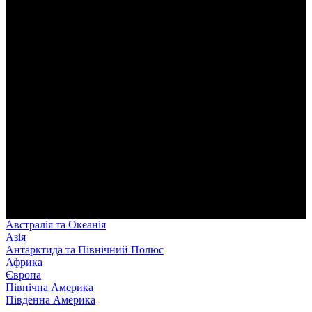
Австралія та Океанія
Азія
Антарктида та Північний Полюс
Африка
Європа
Північна Америка
Південна Америка