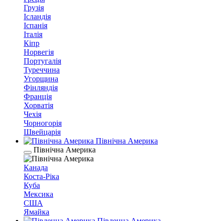
Грузія
Ісландія
Іспанія
Італія
Кіпр
Норвегія
Португалія
Туреччина
Угорщина
Фінляндія
Франція
Хорватія
Чехія
Чорногорія
Швейцарія
Північна Америка
Північна Америка
Канада
Коста-Ріка
Куба
Мексика
США
Ямайка
Південна Америка