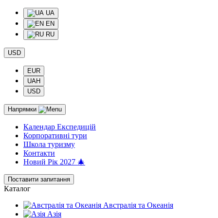
UA
EN
RU
USD
EUR
UAH
USD
Напрямки
Календар Експедицій
Корпоративні тури
Школа туризму
Контакти
Новий Рік 2027 🎄
Поставити запитання
Каталог
Австралія та Океанія
Азія