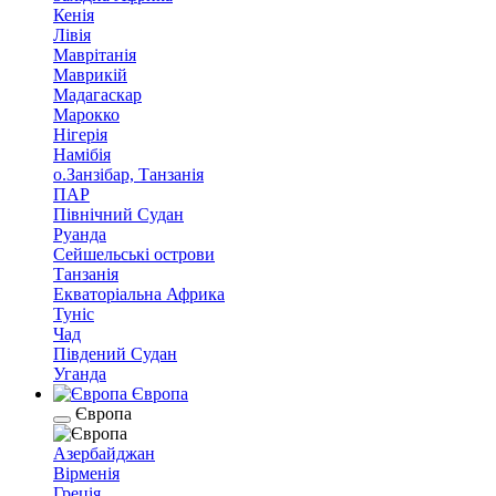
Кенія
Лівія
Маврітанія
Маврикій
Мадагаскар
Марокко
Нігерія
Намібія
о.Занзібар, Танзанія
ПАР
Північний Судан
Руанда
Сейшельські острови
Танзанія
Екваторіальна Африка
Туніс
Чад
Південий Судан
Уганда
Європа
Європа
Азербайджан
Вірменія
Греція