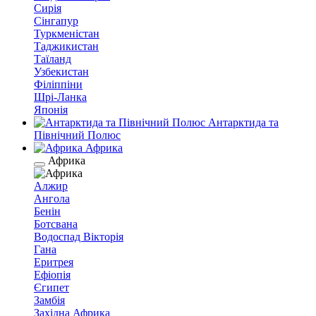
Сирія
Сінгапур
Туркменістан
Таджикистан
Таїланд
Узбекистан
Філіппіни
Шрі-Ланка
Японія
Антарктида та
Північний Полюс
Африка
Африка
Алжир
Ангола
Бенін
Ботсвана
Водоспад Вікторія
Гана
Еритрея
Ефіопія
Єгипет
Замбія
Західна Африка