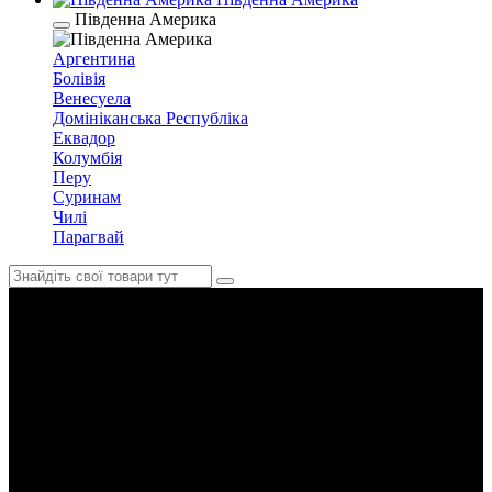
Південна Америка
Аргентина
Болівія
Венесуела
Домініканська Республіка
Еквадор
Колумбія
Перу
Суринам
Чилі
Парагвай
Еритрея