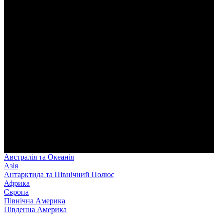
Австралія та Океанія
Азія
Антарктида та Північний Полюс
Африка
Європа
Північна Америка
Південна Америка