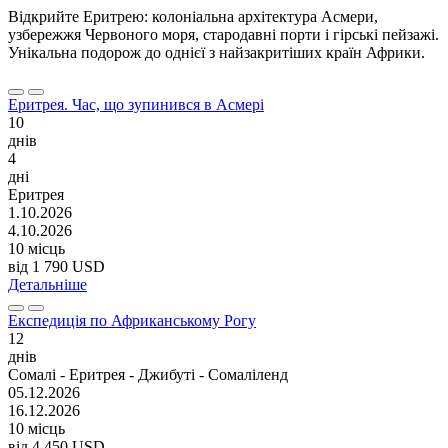
Відкрийте Еритрею: колоніальна архітектура Асмери,
узбережжя Червоного моря, стародавні порти і гірські пейзажі.
Унікальна подорож до однієї з найзакритіших країн Африки.
Еритрея. Час, що зупинився в Асмері
10
днів
4
дні
Еритрея
1.10.2026
4.10.2026
10 місць
від
1 790 USD
Детальніше
Експедиція по Африканському Рогу
12
днів
Сомалі - Еритрея - Джибуті - Сомаліленд
05.12.2026
16.12.2026
10 місць
від
4 450 USD