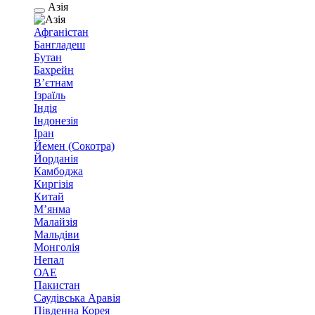
Азія
Афганістан
Бангладеш
Бутан
Бахрейн
В’єтнам
Ізраїль
Індія
Індонезія
Іран
Йемен (Сокотра)
Йорданія
Камбоджа
Киргізія
Китай
М’янма
Малайзія
Мальдіви
Монголія
Непал
ОАЕ
Пакистан
Саудівська Аравія
Південна Корея