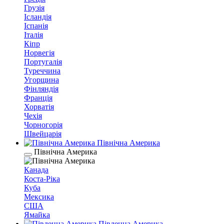
Грузія
Ісландія
Іспанія
Італія
Кіпр
Норвегія
Португалія
Туреччина
Угорщина
Фінляндія
Франція
Хорватія
Чехія
Чорногорія
Швейцарія
Північна Америка
Північна Америка
Канада
Коста-Ріка
Куба
Мексика
США
Ямайка
Південна Америка