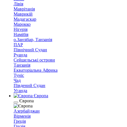
Лівія
Маврітанія
Маврикій
Мадагаскар
Марокко
Нігерія
Намібія
о.Занзібар, Танзанія
ПАР
Північний Судан
Руанда
Сейшельські острови
Танзанія
Екваторіальна Африка
Туніс
Чад
Південий Судан
Уганда
Європа
Європа
Азербайджан
Вірменія
Греція
Грузія