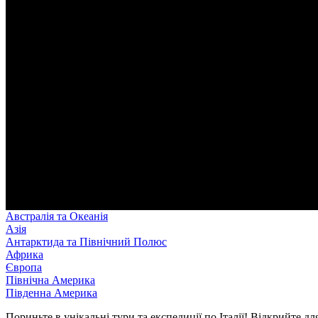
Австралія та Океанія
Азія
Антарктида та Північний Полюс
Африка
Європа
Північна Америка
Південна Америка
Пориньте в унікальні тури та експедиції по Італії! Відкрийте д