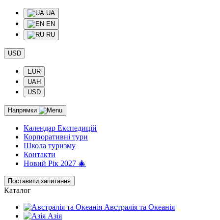
UA
EN
RU
USD
EUR
UAH
USD
Напрямки
Календар Експедицій
Корпоративні тури
Школа туризму
Контакти
Новий Рік 2027 🎄
Поставити запитання
Каталог
Австралія та Океанія
Азія