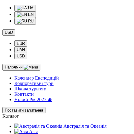
UA
EN
RU
USD
EUR
UAH
USD
Напрямки
Календар Експедицій
Корпоративні тури
Школа туризму
Контакти
Новий Рік 2027 🎄
Поставити запитання
Каталог
Австралія та Океанія
Азія