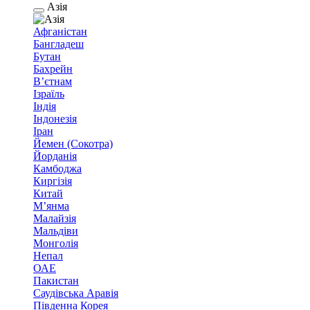
Азія
Афганістан
Бангладеш
Бутан
Бахрейн
В’єтнам
Ізраїль
Індія
Індонезія
Іран
Йемен (Сокотра)
Йорданія
Камбоджа
Киргізія
Китай
М’янма
Малайзія
Мальдіви
Монголія
Непал
ОАЕ
Пакистан
Саудівська Аравія
Південна Корея