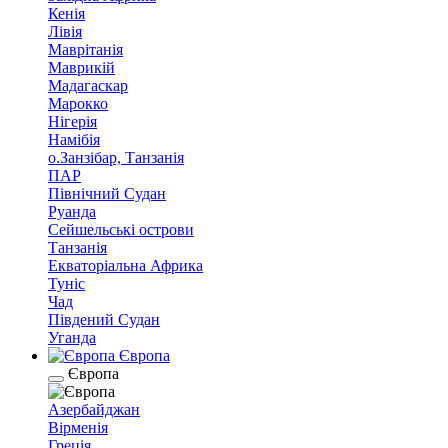
Кенія
Лівія
Маврітанія
Маврикій
Мадагаскар
Марокко
Нігерія
Намібія
о.Занзібар, Танзанія
ПАР
Північний Судан
Руанда
Сейшельські острови
Танзанія
Екваторіальна Африка
Туніс
Чад
Південий Судан
Уганда
Європа
Європа
Азербайджан
Вірменія
Греція