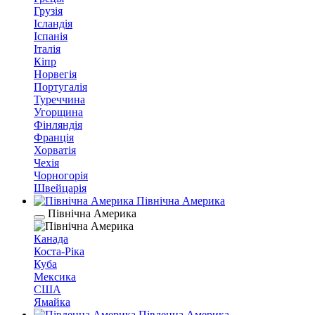
Грузія
Ісландія
Іспанія
Італія
Кіпр
Норвегія
Португалія
Туреччина
Угорщина
Фінляндія
Франція
Хорватія
Чехія
Чорногорія
Швейцарія
Північна Америка
Північна Америка
Канада
Коста-Ріка
Куба
Мексика
США
Ямайка
Південна Америка