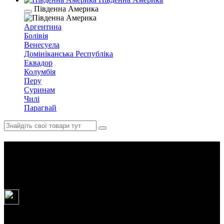
Південна Америка
Аргентина
Болівія
Венесуела
Домініканська Республіка
Еквадор
Колумбія
Перу
Суринам
Чилі
Парагвай
Вихідні в Гуцуляндіі: party,
джипінг і тімбілдинг
5
днів