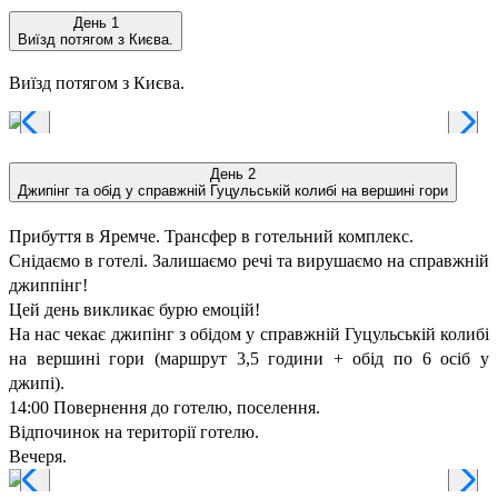
День 1
Виїзд потягом з Києва.
Виїзд потягом з Києва.
День 2
Джипінг та обід у справжній Гуцульській колибі на вершині гори
Прибуття в Яремче. Трансфер в готельний комплекс.
Снідаємо в готелі. Залишаємо речі та вирушаємо на справжній
джиппінг!
Цей день викликає бурю емоцій!
На нас чекає джипінг з обідом у справжній Гуцульській колибі
на вершині гори (маршрут 3,5 години + обід по 6 осіб у
джипі).
14:00 Повернення до готелю, поселення.
Відпочинок на території готелю.
Вечеря.