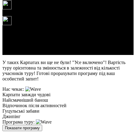
Щоденно
160 USD
Тривалість:
5
днів/4 ночі
Маршрут туру: Київ - Татарів - Яремче - Говерла -
Буковель - Яремче - Київ
У таких Карпатах ви ще не були! "Усе включено"! Вартість
туру орієнтовна та змінюється в залежності від кількості
учасників туру! Готові прорахувати програму під ваш
особистий запит!
Нас чекає:
Карпати завжди чудові
Найсмачніший банош
Відпочинок після активностей
Гуцульські забави
Джипінг
Програма туру:
Показати програму