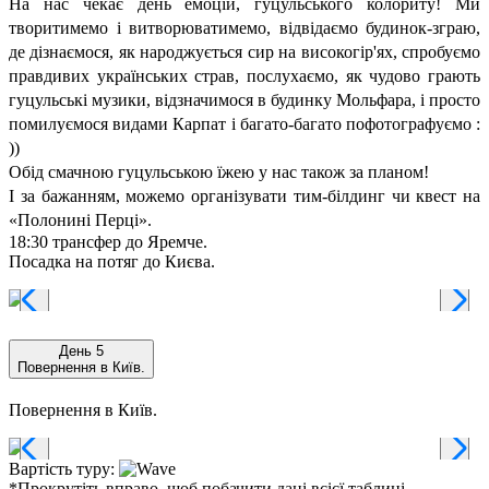
На нас чекає день емоцій, гуцульського колориту! Ми
творитимемо і витворюватимемо, відвідаємо будинок-зграю,
де дізнаємося, як народжується сир на високогір'ях, спробуємо
правдивих українських страв, послухаємо, як чудово грають
гуцульські музики, відзначимося в будинку Мольфара, і просто
помилуємося видами Карпат і багато-багато пофотографуємо :
))
Обід смачною гуцульською їжею у нас також за планом!
І за бажанням, можемо організувати тим-білдинг чи квест на
«Полонині Перці».
18:30 трансфер до Яремче.
Посадка на потяг до Києва.
День 5
Повернення в Київ.
Повернення в Київ.
Вартість туру:
*Прокрутіть вправо, щоб побачити дані всієї таблиці.