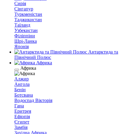
Сирія
Сінгапур
Туркменістан
Таджикистан
Таїланд
Узбекистан
Філіппіни
Шрі-Ланка
Японія
Антарктида та
Північний Полюс
Африка
Африка
Алжир
Ангола
Бенін
Ботсвана
Водоспад Вікторія
Гана
Еритрея
Ефіопія
Єгипет
Замбія
Західна Африка