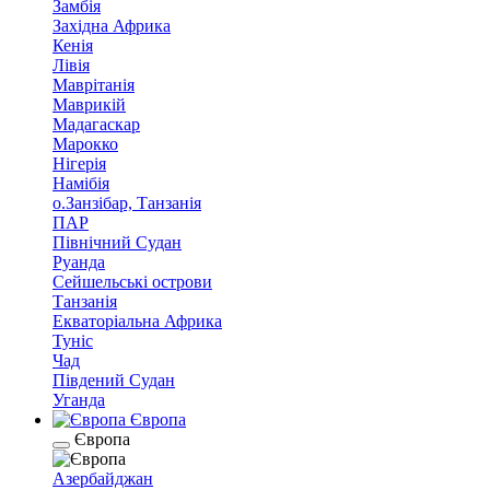
Замбія
Західна Африка
Кенія
Лівія
Маврітанія
Маврикій
Мадагаскар
Марокко
Нігерія
Намібія
о.Занзібар, Танзанія
ПАР
Північний Судан
Руанда
Сейшельські острови
Танзанія
Екваторіальна Африка
Туніс
Чад
Південий Судан
Уганда
Європа
Європа
Азербайджан