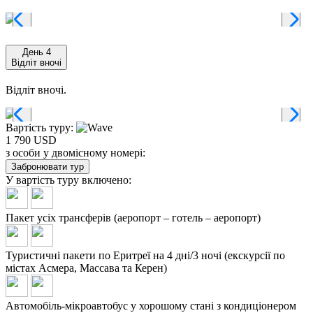
День 4
Відліт вночі
Відліт вночі.
Вартість туру:
1 790 USD
з особи у двомісному номері:
Забронювати тур
У вартість туру
включено:
Пакет усіх трансферів (аеропорт – готель – аеропорт)
Туристичні пакети по Еритреї на 4 дні/3 ночі (екскурсії по
містах Асмера, Массава та Керен)
Автомобіль-мікроавтобус у хорошому стані з кондиціонером