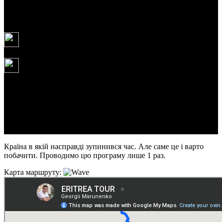
10
днів
4
дні
1.10.2026
1 790 USD
1-4.10.2026
Асмера - Массауа - Керена - Асмера
Країна в якій насправді зупинився час. Але саме це і варто
побачити. Проводимо цю програму лише 1 раз.
Карта маршруту: