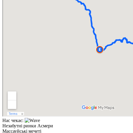
Нас чекає:
Незабутні ринки Асмери
Массауйські мечеті