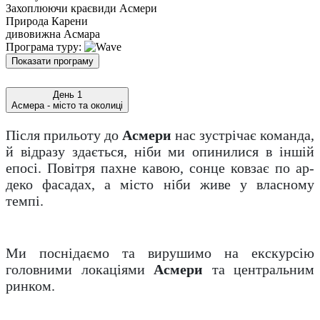
Захоплюючи краєвиди Асмери
Природа Карени
дивовижна Асмара
Програма туру:
Показати програму
День 1
Асмера - місто та околиці
Після прильоту до
Асмери
нас зустрічає команда,
й відразу здається, ніби ми опинилися в іншій
епосі. Повітря пахне кавою, сонце ковзає по ар-
деко фасадах, а місто ніби живе у власному
темпі.
Ми поснідаємо та вирушимо на екскурсію
головними локаціями
Асмери
та центральним
ринком.