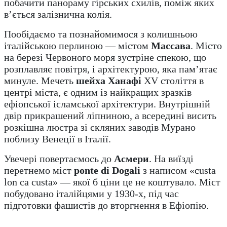
побачити панораму гірських схилів, поміж яких
в’ється залізнична колія.
Пообідаємо та познайомимося з колишньою
італійською перлиною — містом
Массава
. Місто
на березі Червоного моря зустріне спекою, що
розплавляє повітря, і архітектурою, яка пам’ятає
минуле. Мечеть
шейха Ханафі
XV століття в
центрі міста, є одним із найкращих зразків
ефіопської ісламської архітектури. Внутрішній
двір прикрашений ліпниною, а всередині висить
розкішна люстра зі скляних заводів Мурано
поблизу Венеції в Італії.
Увечері повертаємось до
Асмери
. На виїзді
перетнемо міст
ponte di Dogali
з написом «custa
lon ca custa» — якої б ціни це не коштувало. Міст
побудовано італійцями у 1930-х, під час
підготовки фашистів до вторгнення в Ефіопію.