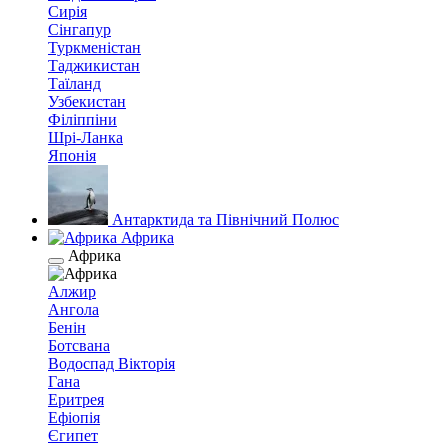
Сирія
Сінгапур
Туркменістан
Таджикистан
Таїланд
Узбекистан
Філіппіни
Шрі-Ланка
Японія
Антарктида та Північний Полюс
Африка
Африка
Алжир
Ангола
Бенін
Ботсвана
Водоспад Вікторія
Гана
Еритрея
Ефіопія
Єгипет