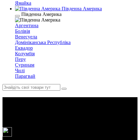
Ямайка
Південна Америка
Південна Америка
Аргентина
Болівія
Венесуела
Домініканська Республіка
Еквадор
Колумбія
Перу
Суринам
Чилі
Парагвай
Еритрея. Час, що зупинився в
Асмері