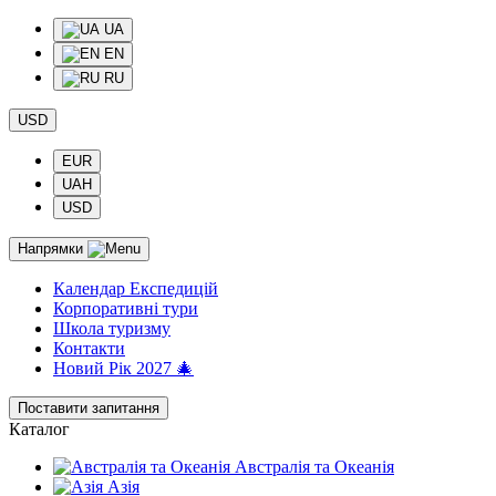
UA
EN
RU
USD
EUR
UAH
USD
Напрямки
Календар Експедицій
Корпоративні тури
Школа туризму
Контакти
Новий Рік 2027 🎄
Поставити запитання
Каталог
Австралія та Океанія
Азія