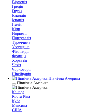
Вірменія
Греція
Грузія
Ісландія
Іспанія
Італія
Кіпр
Норвегія
Португалія
Туреччина
Угорщина
Фінляндія
Франція
Хорватія
Чехія
Чорногорія
Швейцарія
Північна Америка
Північна Америка
Канада
Коста-Ріка
Куба
Мексика
США