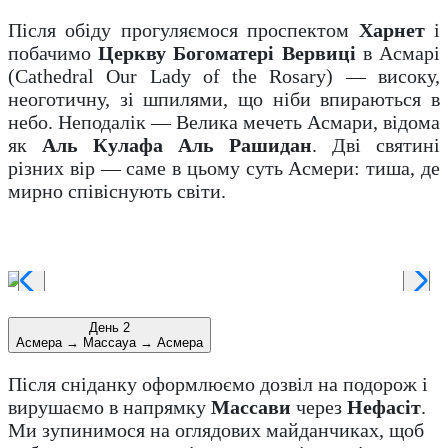
Після обіду прогуляємося проспектом
Харнет
і
побачимо
Церкву Богоматері Вервиці
в Асмарі
(Cathedral Our Lady of the Rosary) — високу,
неоготичну, зі шпилями, що ніби впираються в
небо. Неподалік — Велика мечеть Асмари, відома
як
Аль Кулафа Аль Рашидан
. Дві святині
різних вір — саме в цьому суть Асмери: тиша, де
мирно співіснують світи.
День 2
Асмера → Массауа → Асмера
Після сніданку оформлюємо дозвіл на подорож і
вирушаємо в напрямку
Массави
через
Нефасіт
.
Ми зупинимося на оглядових майданчиках, щоб