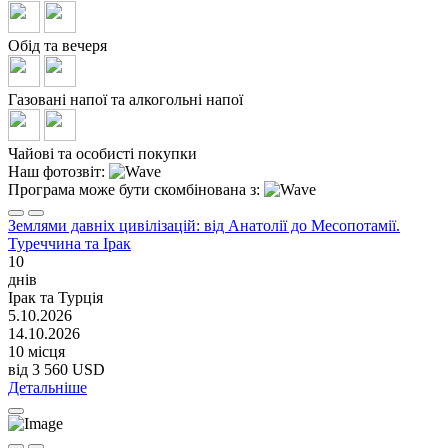
Обід та вечеря
Газовані напої та алкогольні напої
Чайові та особисті покупки
Наш фотозвіт:
Програма може бути скомбінована з:
Землями давніх цивілізацій: від Анатолії до Месопотамії.
Туреччина та Ірак
10
днів
Ірак та Турція
5.10.2026
14.10.2026
10 місця
від
3 560 USD
Детальніше