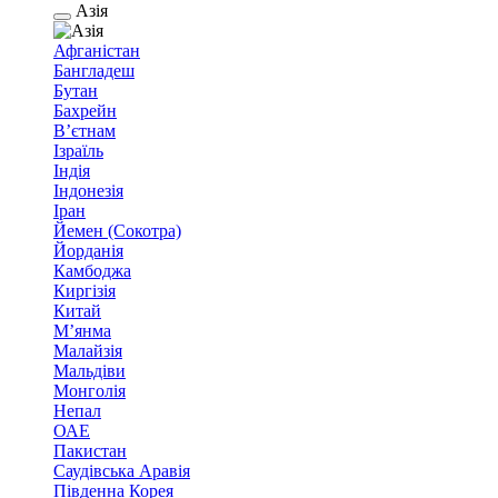
Азія
Афганістан
Бангладеш
Бутан
Бахрейн
В’єтнам
Ізраїль
Індія
Індонезія
Іран
Йемен (Сокотра)
Йорданія
Камбоджа
Киргізія
Китай
М’янма
Малайзія
Мальдіви
Монголія
Непал
ОАЕ
Пакистан
Саудівська Аравія
Південна Корея