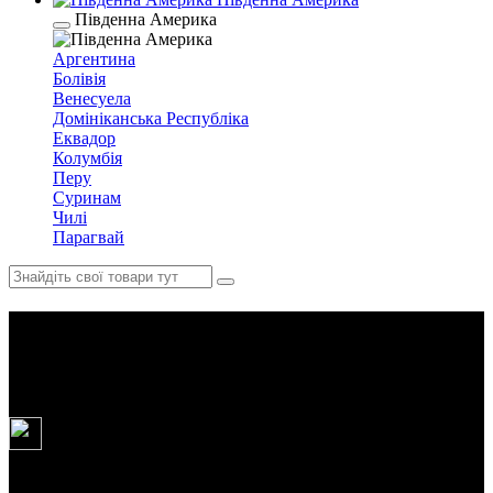
Південна Америка
Аргентина
Болівія
Венесуела
Домініканська Республіка
Еквадор
Колумбія
Перу
Суринам
Чилі
Парагвай
Класична Антарктида 10 днів
(сезон 2026/2028)
10
днів