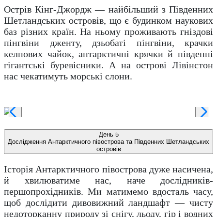
Острів Кінг-Джордж — найбільший з Південних
Шетландських островів, що є будинком наукових
баз різних країн. На ньому проживають гніздові
пінгвіни дженту, дзьобаті пінгвіни, крачки
келпових чайок, антарктичні крячки й південні
гігантські буревісники. А на острові Лівінстон
нас чекатимуть морські слони.
День 5
Дослідження Антарктичного півострова та Південних Шетландських
островів
Історія Антарктичного півострова дуже насичена,
й хвилюватиме нас, наче дослідників-
першопрохідників. Ми матимемо вдосталь часу,
щоб дослідити дивовижний ландшафт — чисту
недоторканну природу зі снігу, льоду, гір і водних