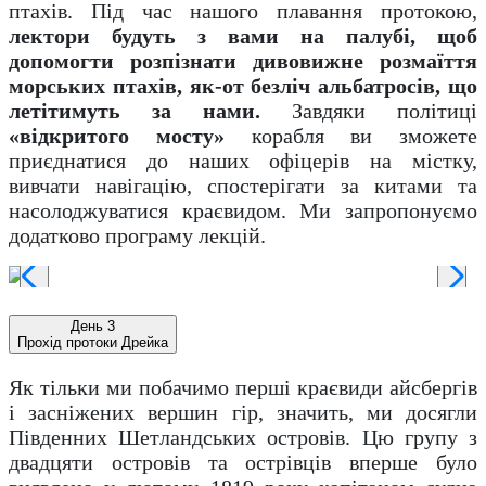
птахів. Під час нашого плавання протокою,
лектори будуть з вами на палубі, щоб
допомогти розпізнати дивовижне розмаїття
морських птахів, як-от безліч альбатросів, що
летітимуть за нами.
Завдяки політиці
«відкритого мосту»
корабля ви зможете
приєднатися до наших офіцерів на містку,
вивчати навігацію, спостерігати за китами та
насолоджуватися краєвидом. Ми запропонуємо
додатково програму лекцій.
День 3
Прохід протоки Дрейка
Як тільки ми побачимо перші краєвиди айсбергів
і засніжених вершин гір, значить, ми досягли
Південних Шетландських островів. Цю групу з
двадцяти островів та острівців вперше було