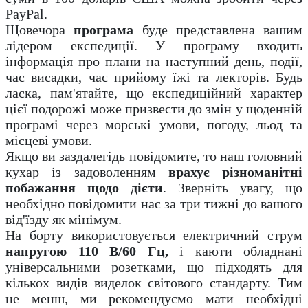
PayPal.
Щовечора
програма
буде представлена вашим
лідером експедиції. У програму входить
інформація про плани на наступний день, події,
час висадки, час прийому їжі та лекторів.
Будь
ласка, пам'ятайте, що експедиційний характер
цієї подорожі може призвести до змін у щоденній
програмі через морські умови, погоду, льод та
місцеві умови.
Якщо ви заздалегідь повідомите, то наш головний
кухар із задоволенням
врахує різноманітні
побажання щодо дієти
. Зверніть увагу, що
необхідно повідомити нас за три тижні до вашого
від'їзду як мінімум.
На борту використовується електричний струм
напругою 110 В/60 Гц,
і каюти обладнані
універсальними розетками, що підходять для
кількох видів виделок світового стандарту. Тим
не менш, ми рекомендуємо мати необхідні