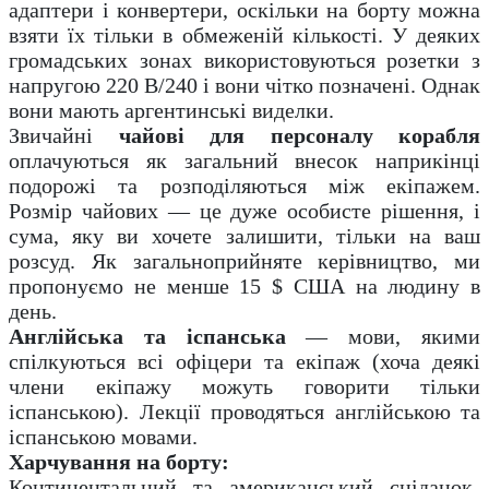
адаптери і конвертери, оскільки на борту можна
взяти їх тільки в обмеженій кількості. У деяких
громадських зонах використовуються розетки з
напругою 220 В/240 і вони чітко позначені. Однак
вони мають аргентинські виделки.
Звичайні
чайові для персоналу корабля
оплачуються як загальний внесок наприкінці
подорожі та розподіляються між екіпажем.
Розмір чайових — це дуже особисте рішення, і
сума, яку ви хочете залишити, тільки на ваш
розсуд. Як загальноприйняте керівництво, ми
пропонуємо не менше 15 $ США на людину в
день.
Англійська та іспанська
— мови, якими
спілкуються всі офіцери та екіпаж (хоча деякі
члени екіпажу можуть говорити тільки
іспанською). Лекції проводяться англійською та
іспанською мовами.
Харчування на борту:
Континентальний та американський сніданок-