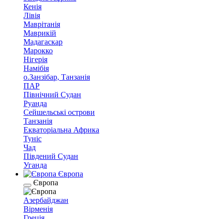
Кенія
Лівія
Маврітанія
Маврикій
Мадагаскар
Марокко
Нігерія
Намібія
о.Занзібар, Танзанія
ПАР
Північний Судан
Руанда
Сейшельські острови
Танзанія
Екваторіальна Африка
Туніс
Чад
Південий Судан
Уганда
Європа
Європа
Азербайджан
Вірменія
Греція