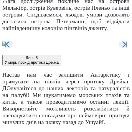
Жага дослідження покличе нас на острови
Мелькіор, острів Кувервіль, острів Пленьо та інші
острови. Сподіваємося, льодові умови дозволять
дістатися острова Петерманн, щоб відвідати
найпівденнішу колонію пінгвінів дженту.
День 8
У морі, прохід протоки Дрейка
Настав нам час залишити Антарктику і
прямувати на північ через протоку Дрейка.
ДОлучайтеся до наших лекторів та натуралістів
на палубі! Ми шукатимемо морських птахів та
китів, а також проводитимемо останні лекції.
Використайте можливість розслабитися й
насолодитися спогадами про неймовірні пригоди
минулих днів на шляху назад до Ушуайї.