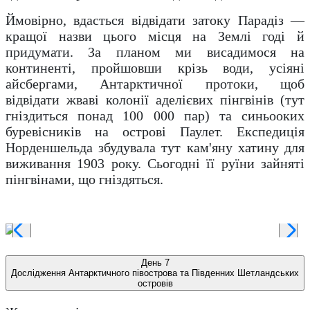
Ймовірно, вдасться відвідати затоку Парадіз —
кращої назви цього місця на Землі годі й
придумати. За планом ми висадимося на
континенті, пройшовши крізь води, усіяні
айсбергами, Антарктичної протоки, щоб
відвідати жваві колонії аделієвих пінгвінів (тут
гніздиться понад 100 000 пар) та синьооких
буревісників на острові Паулет. Експедиція
Норденшельда збудувала тут кам'яну хатину для
виживання 1903 року. Сьогодні її руїни зайняті
пінгвінами, що гніздяться.
День 7
Дослідження Антарктичного півострова та Південних Шетландських
островів