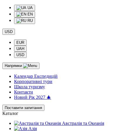
UA
EN
RU
USD
EUR
UAH
USD
Напрямки
Календар Експедицій
Корпоративні тури
Школа туризму
Контакти
Новий Рік 2027 🎄
Поставити запитання
Каталог
Австралія та Океанія
Азія