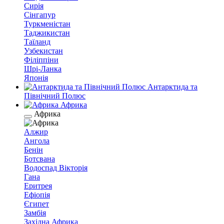
Сирія
Сінгапур
Туркменістан
Таджикистан
Таїланд
Узбекистан
Філіппіни
Шрі-Ланка
Японія
Антарктида та
Північний Полюс
Африка
Африка
Алжир
Ангола
Бенін
Ботсвана
Водоспад Вікторія
Гана
Еритрея
Ефіопія
Єгипет
Замбія
Західна Африка