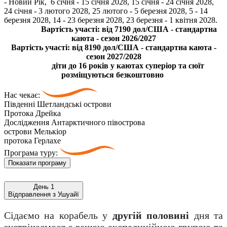
- Новий Рік, 6 січня - 15 січня 2028, 15 січня - 24 січня 2028,
24 січня - 3 лютого 2028, 25 лютого - 5 березня 2028, 5 - 14
березня 2028, 14 - 23 березня 2028, 23 березня - 1 квітня 2028.
Вартість участі: від 7190 дол/США - стандартна
каюта - сезон 2026/2027
Вартість участі: від 8190 дол/США - стандартна каюта -
сезон 2027/2028
діти до 16 років у каютах суперіор та сюїт
розміщуються безкоштовно
Нас чекає:
Південні Шетландські острови
Протока Дрейка
Дослідження Антарктичного півострова
острови Мелькіор
протока Герлахе
Програма туру:
Показати програму
День 1
Відправлення з Ушуайї
Сідаємо на корабель у
другій половині
дня та
зустрічаємося з вашою експедиційною групою та