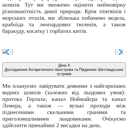
шляхів. Тут ми зможемо оцінити неймовірну
різноманітність дикої природи. Крім пінгвінів і
морських птахів, ми зблизька побачимо ведела,
крабоїда та леопардових тюленів, а також
баракуду, косатку і горбатих китів.
День 6
Дослідження Антарктичного півострова та Південних Шетландських
островів
Ми плануємо лавірувати деякими з найгарніших
водних шляхів (залежно від льодових умов):
протока Герлахе, канал Ноймайєра та канал
Лемера, а також — вузькі проходи між
піднесеними скельними гранями та
приголомшливими льодовиками. Очікуємо
здійснити принаймні 2 висадки на день.