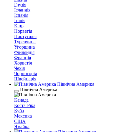
Грузія
Ісландія
Іспанія
Італія
Кіпр
Норвегія
Португалія
Туреччина
Угорщина
Фінляндія
Франція
Хорватія
Чехія
Чорногорія
Швейцарія
Північна Америка
Північна Америка
Канада
Коста-Ріка
Куба
Мексика
США
Ямайка
Південна Америка