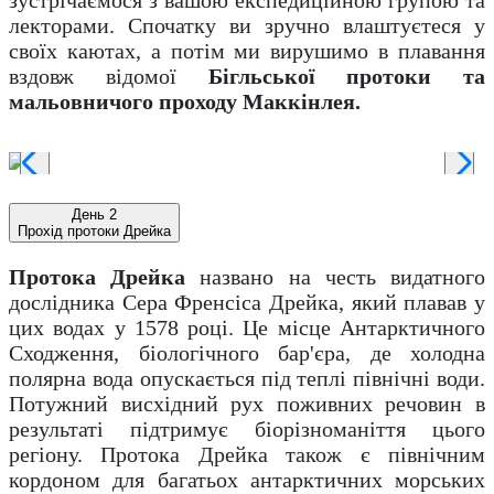
лекторами. Спочатку ви зручно влаштуєтеся у
своїх каютах, а потім ми вирушимо в плавання
вздовж відомої
Бігльської протоки та
мальовничого проходу Маккінлея.
День 2
Прохід протоки Дрейка
Протока Дрейка
названо на честь видатного
дослідника Сера Френсіса Дрейка, який плавав у
цих водах у 1578 році. Це місце Антарктичного
Сходження, біологічного бар'єра, де холодна
полярна вода опускається під теплі північні води.
Потужний висхідний рух поживних речовин в
результаті підтримує біорізноманіття цього
регіону. Протока Дрейка також є північним
кордоном для багатьох антарктичних морських