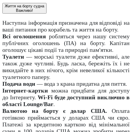
Життя на борту судна
Важливо!
Наступна інформація призначена для відповіді на
ваші питання про корабель та життя на борту.
Всі оголошення
робляться через нашу систему
публічних оголошень (ПА) на борту. Капітан
оголошує цікаві події та природні пам'ятки.
Туалети
— морські туалети дуже ефективні, але
також дуже чутливі. Будь ласка, бережіть їх і не
викидайте в них нічого, крім невеликої кількості
туалетного паперу.
Подача води
— вода з крана придатна для пиття.
Інтернет-картки
можна придбати для доступу
до Інтернету.
Wi-Fi буде доступний виключно в
області Lounge/Bar
.
Валютою на борту є долар США.
Оплата
готівкою приймається у доларах США чи євро.
Платежі за кредитною карткою від мінімальної
суми в 100 доларів США можна зробити через