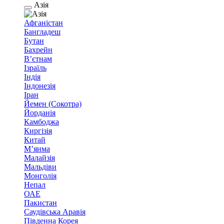
Азія
Афганістан
Бангладеш
Бутан
Бахрейн
В’єтнам
Ізраїль
Індія
Індонезія
Іран
Йемен (Сокотра)
Йорданія
Камбоджа
Киргізія
Китай
М’янма
Малайзія
Мальдіви
Монголія
Непал
ОАЕ
Пакистан
Саудівська Аравія
Південна Корея