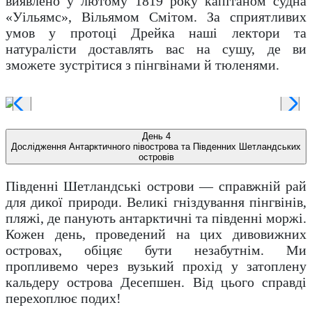
виявлено у лютому 1819 року капітаном судна
«Уільямс», Вільямом Смітом. За сприятливих
умов у протоці Дрейка наші лектори та
натуралісти доставлять вас на сушу, де ви
зможете зустрітися з пінгвінами й тюленями.
День 4
Дослідження Антарктичного півострова та Південних Шетландських
островів
Південні Шетландські острови — справжній рай
для дикої природи. Великі гніздування пінгвінів,
пляжі, де панують антарктичні та південні моржі.
Кожен день, проведений на цих дивовижних
островах, обіцяє бути незабутнім. Ми
пропливемо через вузький прохід у затоплену
кальдеру острова Десепшен. Від цього справді
перехоплює подих!