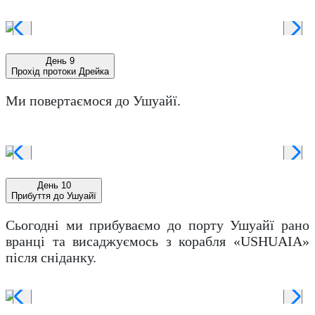
День 9
Прохід протоки Дрейка
Ми повертаємося до Ушуайї.
День 10
Прибуття до Ушуайї
Сьогодні ми прибуваємо до порту Ушуайї рано
вранці та висаджуємось з корабля «USHUAIA»
після сніданку.