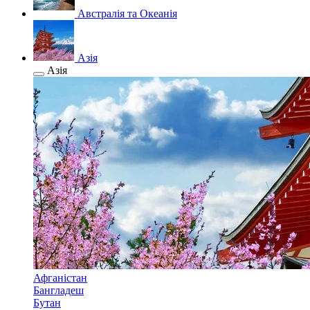
Австралія та Океанія
Азія
Азія
Афганістан
Бангладеш
Бутан