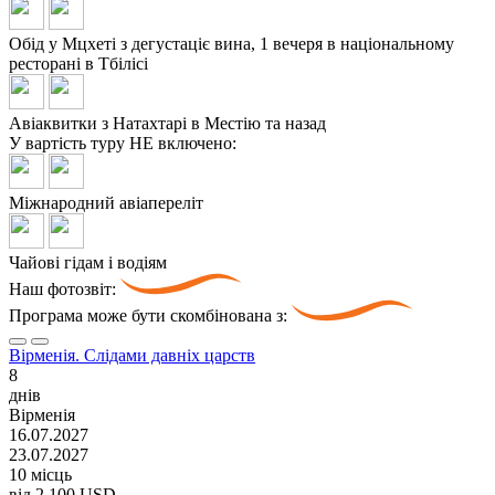
Обід у Мцхеті з дегустаціє вина, 1 вечеря в національному
ресторані в Тбілісі
Авіаквитки з Натахтарі в Местію та назад
У вартість туру
НЕ включено:
Міжнародний авіапереліт
Чайові гідам і водіям
Наш фотозвіт:
Програма може бути скомбінована з:
Вірменія. Слідами давніх царств
8
днів
Вірменія
16.07.2027
23.07.2027
10 місць
від
2 100 USD