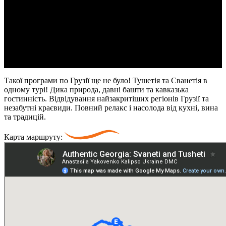
2 100 USD
Дати туру: 23.07.2026-31.07.2026
Маршрут туру: Тбілісі – Омало (Тушетія) – Тбілісі - Местія
(Сванетія) – Ушгулі – Мцхета - Тбілісі
Тривалість туру: 9 днів / 8 ночей
Такої програми по Грузії ще не було! Тушетія та Сванетія в
одному турі! Дика природа, давні башти та кавказька
гостинність. Відвідування найзакритіших регіонів Грузії та
незабутні краєвиди. Повний релакс і насолода від кухні, вина
та традицій.
Карта маршруту: