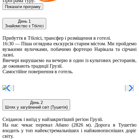
Програма туру:
Показати програму
День 1
Знайомство з Тбілісі
Прибуття в Тбілісі, трансфер і розміщення в готелі.
16:30 — Піша оглядова екскурсія старим містом. Ми пройдемо
вузькими вуличками, побачимо фортецю Нарікала та сірчані
лазні.
Ввечері вирушаємо на вечерю в один із культових ресторанів,
де оживають традиції Грузії.
Самостійне повернення в готель.
День 2
Шлях у загублений світ (Тушетія)
Сніданок і виїзд у найзакритіший регіон Грузії.
На нас чекає перевал Абано (2826 м). Дорога в Тушетію
входить у топ найекстремальніших і найживописніших доріг
світу.