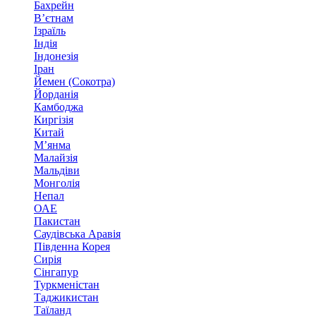
Бахрейн
В’єтнам
Ізраїль
Індія
Індонезія
Іран
Йемен (Сокотра)
Йорданія
Камбоджа
Киргізія
Китай
М’янма
Малайзія
Мальдіви
Монголія
Непал
ОАЕ
Пакистан
Саудівська Аравія
Південна Корея
Сирія
Сінгапур
Туркменістан
Таджикистан
Таїланд