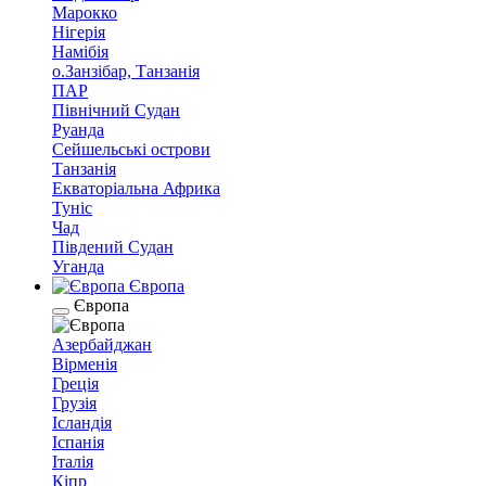
Марокко
Нігерія
Намібія
о.Занзібар, Танзанія
ПАР
Північний Судан
Руанда
Сейшельські острови
Танзанія
Екваторіальна Африка
Туніс
Чад
Південий Судан
Уганда
Європа
Європа
Азербайджан
Вірменія
Греція
Грузія
Ісландія
Іспанія
Італія
Кіпр