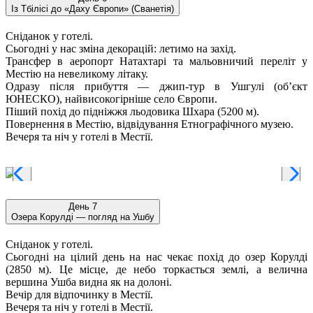
Із Тбілісі до «Даху Європи» (Сванетія)
Сніданок у готелі.
Сьогодні у нас зміна декорацій: летимо на захід.
Трансфер в аеропорт Натахтарі та мальовничий переліт у
Местію на невеликому літаку.
Одразу після прибуття — джип-тур в Ушгулі (об’єкт
ЮНЕСКО), найвисокогірніше село Європи.
Піший похід до підніжжя льодовика Шхара (5200 м).
Повернення в Местію, відвідування Етнографічного музею.
Вечеря та ніч у готелі в Местії.
День 7
Озера Корулді — погляд на Ушбу
Сніданок у готелі.
Сьогодні на цілий день на нас чекає похід до озер Корулді
(2850 м). Це місце, де небо торкається землі, а велична
вершина Ушба видна як на долоні.
Вечір для відпочинку в Местії.
Вечеря та ніч у готелі в Местії.