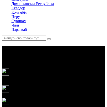
Домініканська Республіка
Еквадор
Колумбія
Перу
Суринам
Чилі
Парагвай
Справжня Грузія: Сванетія
та Тушетія
9
днів
23.07.2027