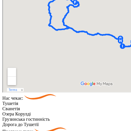
Нас чекає:
Тушетія
Сванетія
Озера Корулді
Грузинська гостинність
Дорога до Тушетії