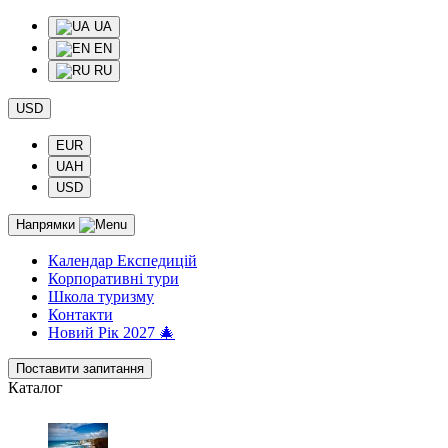
UA
EN
RU
USD
EUR
UAH
USD
Напрямки
Календар Експедицій
Корпоративні тури
Школа туризму
Контакти
Новий Рік 2027 🎄
Поставити запитання
Каталог