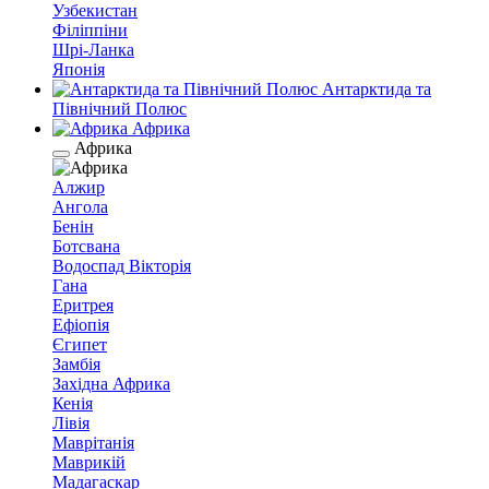
Узбекистан
Філіппіни
Шрі-Ланка
Японія
Антарктида та
Північний Полюс
Африка
Африка
Алжир
Ангола
Бенін
Ботсвана
Водоспад Вікторія
Гана
Еритрея
Ефіопія
Єгипет
Замбія
Західна Африка
Кенія
Лівія
Маврітанія
Маврикій
Мадагаскар