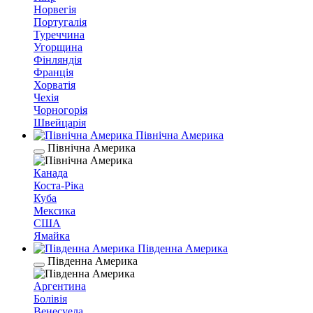
Норвегія
Португалія
Туреччина
Угорщина
Фінляндія
Франція
Хорватія
Чехія
Чорногорія
Швейцарія
Північна Америка
Північна Америка
Канада
Коста-Ріка
Куба
Мексика
США
Ямайка
Південна Америка
Південна Америка
Аргентина
Болівія
Венесуела