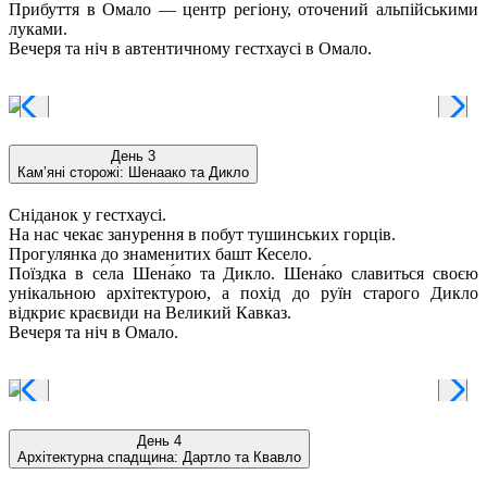
Прибуття в Омало — центр регіону, оточений альпійськими
луками.
Вечеря та ніч в автентичному гестхаусі в Омало.
День 3
Кам’яні сторожі: Шенаако та Дикло
Сніданок у гестхаусі.
На нас чекає занурення в побут тушинських горців.
Прогулянка до знаменитих башт Кесело.
Поїздка в села Шена́ко та Дикло. Шена́ко славиться своєю
унікальною архітектурою, а похід до руїн старого Дикло
відкриє краєвиди на Великий Кавказ.
Вечеря та ніч в Омало.
День 4
Архітектурна спадщина: Дартло та Квавло