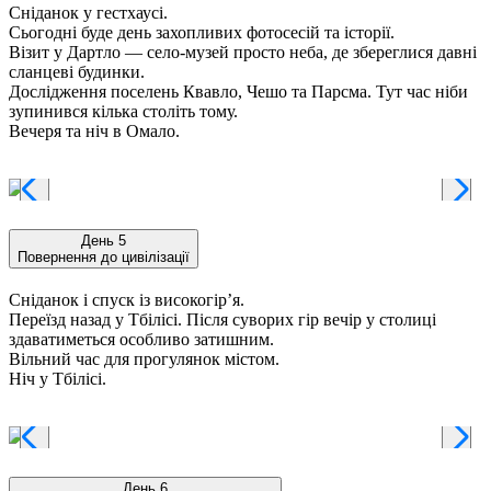
Сніданок у гестхаусі.
Сьогодні буде день захопливих фотосесій та історії.
Візит у Дартло — село-музей просто неба, де збереглися давні
сланцеві будинки.
Дослідження поселень Квавло, Чешо та Парсма. Тут час ніби
зупинився кілька століть тому.
Вечеря та ніч в Омало.
День 5
Повернення до цивілізації
Сніданок і спуск із високогір’я.
Переїзд назад у Тбілісі. Після суворих гір вечір у столиці
здаватиметься особливо затишним.
Вільний час для прогулянок містом.
Ніч у Тбілісі.
День 6