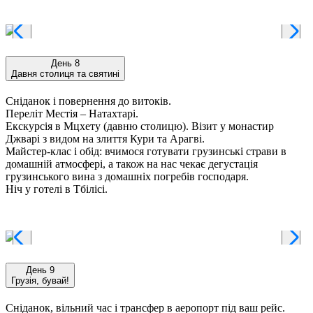
День 8
Давня столиця та святині
Сніданок і повернення до витоків.
Переліт Местія – Натахтарі.
Екскурсія в Мцхету (давню столицю). Візит у монастир
Джварі з видом на злиття Кури та Арагві.
Майстер-клас і обід: вчимося готувати грузинські страви в
домашній атмосфері, а також на нас чекає дегустація
грузинського вина з домашніх погребів господаря.
Ніч у готелі в Тбілісі.
День 9
Грузія, бувай!
Сніданок, вільний час і трансфер в аеропорт під ваш рейс.