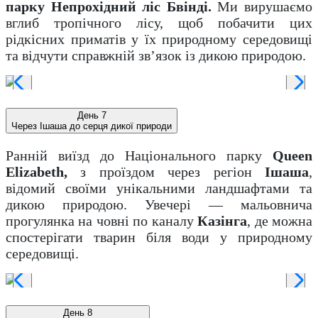
парку Непрохідний ліс Бвінді.
Ми вирушаємо
вглиб тропічного лісу, щоб побачити цих
рідкісних приматів у їх природному середовищі
та відчути справжній зв’язок із дикою природою.
День 7
Через Ішаша до серця дикої природи
Ранній виїзд до Національного парку
Queen
Elizabeth,
з проїздом через регіон
Ішаша
,
відомий своїми унікальними ландшафтами та
дикою природою. Увечері — мальовнича
прогулянка на човні по каналу
Казінга
, де можна
спостерігати тварин біля води у природному
середовищі.
День 8