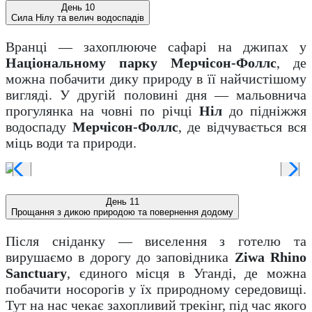
День 10
Сила Нілу та велич водоспадів
Вранці — захоплююче сафарі на джипах у
Національному парку Мерчісон-Фоллс
, де
можна побачити дику природу в її найчистішому
вигляді. У другій половині дня — мальовнича
прогулянка на човні по річці
Ніл
до підніжжя
водоспаду
Мерчісон-Фоллс
, де відчувається вся
міць води та природи.
День 11
Прощання з дикою природою та повернення додому
Після сніданку — виселення з готелю та
вирушаємо в дорогу до заповідника
Ziwa Rhino
Sanctuary
, єдиного місця в Уганді, де можна
побачити носорогів у їх природному середовищі.
Тут на нас чекає захопливий трекінг, під час якого