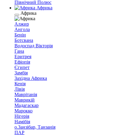
Північний Полюс
Африка
Африка
Алжир
Ангола
Бенін
Ботсвана
Водоспад Вікторія
Гана
Еритрея
Ефіопія
Єгипет
Замбія
Західна Африка
Кенія
Лівія
Маврітанія
Маврикій
Мадагаскар
Марокко
Нігерія
Намібія
о.Занзібар, Танзанія
ПАР