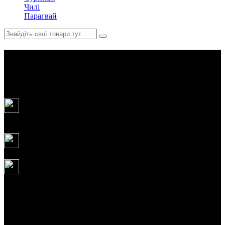
Чилі
Парагвай
Сафарі експедиція по Уганді,
Руанді та Бурунді
11
днів
28.12.2026
4 340 USD
Трекінг до 3-х видів мавп:
шимпанзе, горили, золоті мавпи.
Тривалість – 11 днів/10 ночей