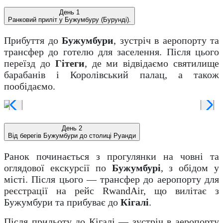
День 1
Ранковий приліт у Бужумбуру (Бурунді).
Прибуття до
Бужумбури
, зустріч в аеропорту та
трансфер до готелю для заселення. Після цього
переїзд до
Гітеги
, де ми відвідаємо святилище
барабанів і Королівський палац, а також
пообідаємо.
День 2
Від берегів Бужумбури до столиці Руанди
Ранок починається з прогулянки на човні та
оглядової екскурсії по
Бужумбурі
, з обідом у
місті. Після цього — трансфер до аеропорту для
реєстрації на рейс RwandAir, що вилітає з
Бужумбури та прибуває до
Кігалі
.
Після прильоту до Кігалі — зустріч в аеропорту