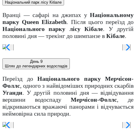
Національний парк лісу Кібале
Вранці — сафарі на джипах у
Національному
парку
Queen Elizabeth
. Після цього переїзд до
Національного парку лісу Кібале
. У другій
половині дня — трекінг до шимпанзе в
Кібале
.
День 9
Шлях до легендарних водоспадів
Переїзд до
Національного парку Мерчісон-
Фоллс
, одного з найвідоміших природних скарбів
Уганди
. У другій половині дня — відвідування
вершини водоспаду
Мерчісон-Фоллс
, де
відкриваються вражаючі панорами і відчувається
неймовірна сила природи.