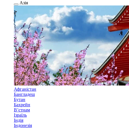
Азія
Афганістан
Бангладеш
Бутан
Бахрейн
В’єтнам
Ізраїль
Індія
Індонезія