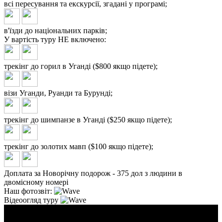
всі пересування та екскурсії, згадані у програмі;
в'їзди до національних парків;
У вартість туру
НЕ включено:
трекінг до горил в Уганді ($800 якщо підете);
візи Уганди, Руанди та Бурунді;
трекінг до шимпанзе в Уганді ($250 якщо підете);
трекінг до золотих мавп ($100 якщо підете);
Доплата за Новорічну подорож - 375 дол з людини в
двомісному номері
Наш фотозвіт:
Відеоогляд туру