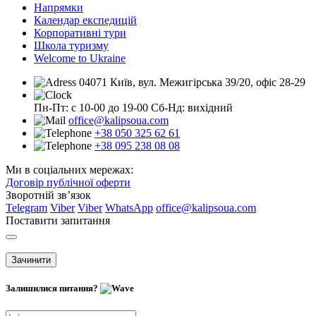
Напрямки
Календар експедицій
Корпоративні тури
Школа туризму
Welcome to Ukraine
04071 Київ, вул. Межигірська 39/20, офіс 28-29
Пн-Пт: с 10-00 до 19-00
Сб-Нд: вихідний
office@kalipsoua.com
+38 050 325 62 61
+38 095 238 08 08
Ми в соціальних мережах:
Договір публічної оферти
Зворотній зв’язок
Telegram
Viber
Viber
WhatsApp
office@kalipsoua.com
Поставити запитання
Зачинити
Залишилися питання?