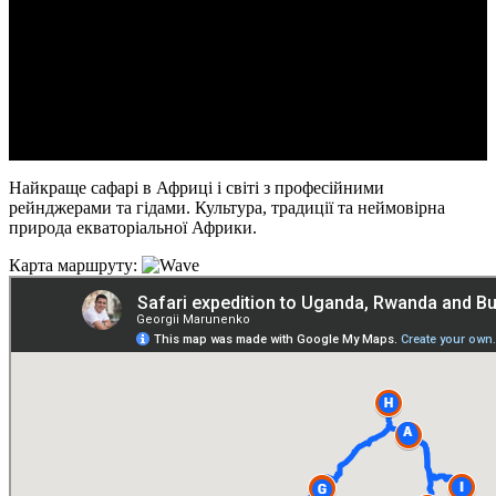
Дати туру
Новий рік
28 грудня - 7 січня 2027
Маршрут:
Бужумбура - Volcanoes National Park - трекінг на
Золотих мавп - трекінг до горил - Queen Elizabeth National Park
- протока Казинга - Kibale Forest National Park - трекінг до
шимпанзе - болото Бігоді - Джинджа - рафтинг на Нілі - Ентеб
Харчування у вартості туру
Найкраще сафарі в Африці і світі з професійними
рейнджерами та гідами. Культура, традиції та неймовірна
природа екваторіальної Африки.
Карта маршруту: