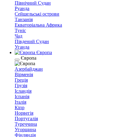
Північний Судан
Руанда
Сейшельські острови
Танзанія
Екваторіальна Африка
Туніс
Чад
Південий Судан
Уганда
Європа
Європа
Азербайджан
Вірменія
Греція
Грузія
Ісландія
Іспанія
Італія
Кіпр
Норвегія
Португалія
Туреччина
Угорщина
Фінляндія