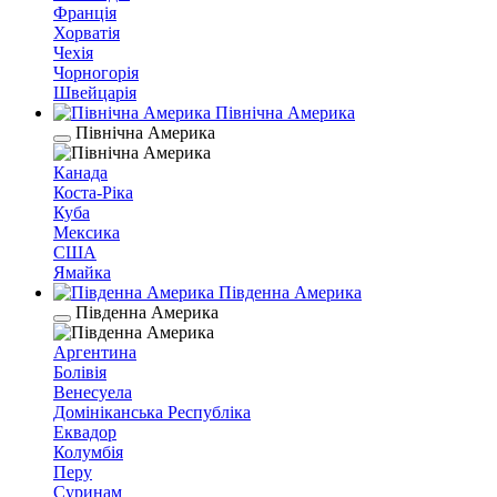
Франція
Хорватія
Чехія
Чорногорія
Швейцарія
Північна Америка
Північна Америка
Канада
Коста-Ріка
Куба
Мексика
США
Ямайка
Південна Америка
Південна Америка
Аргентина
Болівія
Венесуела
Домініканська Республіка
Еквадор
Колумбія
Перу
Суринам