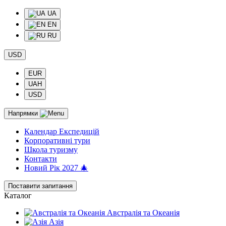
UA
EN
RU
USD
EUR
UAH
USD
Напрямки
Календар Експедицій
Корпоративні тури
Школа туризму
Контакти
Новий Рік 2027 🎄
Поставити запитання
Каталог
Австралія та Океанія
Азія