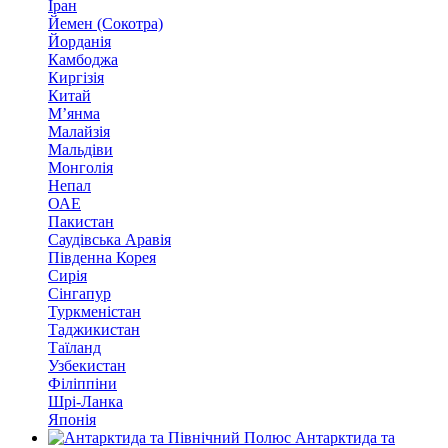
Іран
Йемен (Сокотра)
Йорданія
Камбоджа
Киргізія
Китай
М’янма
Малайзія
Мальдіви
Монголія
Непал
ОАЕ
Пакистан
Саудівська Аравія
Південна Корея
Сирія
Сінгапур
Туркменістан
Таджикистан
Таїланд
Узбекистан
Філіппіни
Шрі-Ланка
Японія
Антарктида та