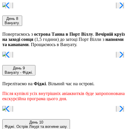
День 8
Вануату.
Повертаємось з
острова Танна в Порт Віллу
.
Вечірній круїз
на заході сонця
(1,5 години) до затоці Порт Вілли з
напоями
та канапами
. Прощаємось в Вануату.
День 9
Вануату - Фіджі.
Перелітаємо на
Фіджі
. Вільний час на острові.
Після купівлі усіх внутрішніх авіаквитків буде запропонована
екскурсійна програма цього дня.
День 10
Фіджі. Острів Лікурі та вогняне шоу.