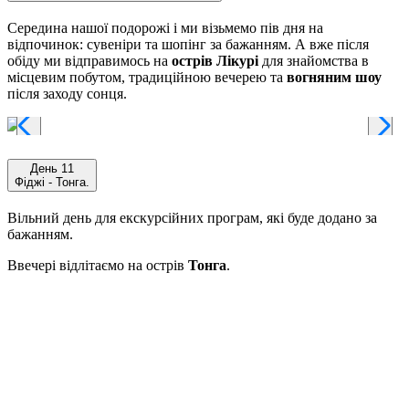
Середина нашої подорожі і ми візьмемо пів дня на
відпочинок: сувеніри та шопінг за бажанням. А вже після
обіду ми відправимось на
острів Лікурі
для знайомства в
місцевим побутом, традиційною вечерею та
вогняним шоу
після заходу сонця.
День 11
Фіджі - Тонга.
Вільний день для екскурсійних програм, які буде додано за
бажанням.
Ввечері відлітаємо на острів
Тонга
.