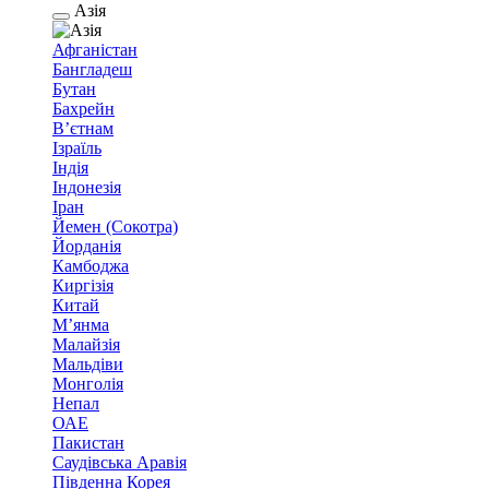
Азія
Афганістан
Бангладеш
Бутан
Бахрейн
В’єтнам
Ізраїль
Індія
Індонезія
Іран
Йемен (Сокотра)
Йорданія
Камбоджа
Киргізія
Китай
М’янма
Малайзія
Мальдіви
Монголія
Непал
ОАЕ
Пакистан
Саудівська Аравія
Південна Корея