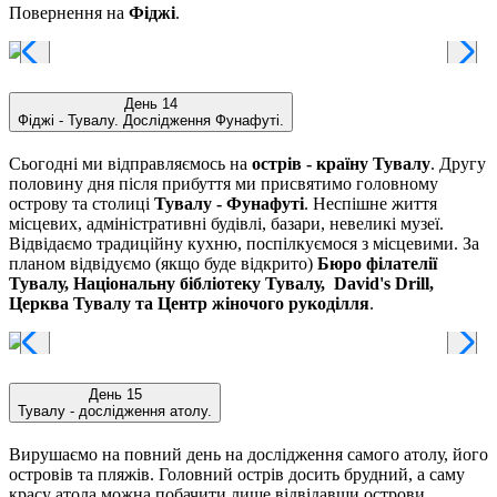
Повернення на
Фіджі
.
День 14
Фіджі - Тувалу. Дослідження Фунафуті.
Сьогодні ми відправляємось на
острів - країну Тувалу
. Другу
половину дня після прибуття ми присвятимо головному
острову та столиці
Тувалу - Фунафуті
. Неспішне життя
місцевих, адміністративні будівлі, базари, невеликі музеї.
Відвідаємо традиційну кухню, поспілкуємося з місцевими. За
планом відвідуємо (якщо буде відкрито)
Бюро філателії
Тувалу, Національну бібліотеку Тувалу, David's Drill,
Церква Тувалу та Центр жіночого рукоділля
.
День 15
Тувалу - дослідження атолу.
Вирушаємо на повний день на дослідження самого атолу, його
островів та пляжів. Головний острів досить брудний, а саму
красу атола можна побачити лише відвідавши острови.