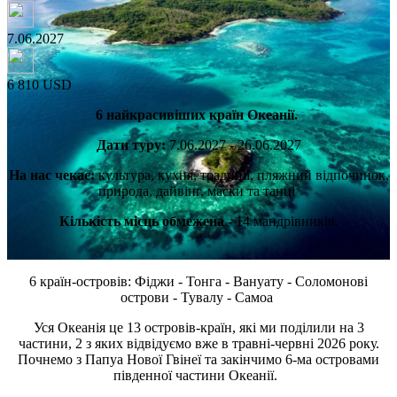
7.06.2027
6 810 USD
6 найкрасивіших країн Океанії.
Дати туру:
7.06.2027 - 26.06.2027
На нас чекає:
культура, кухня, традиції, пляжний відпочинок,
природа, дайвінг, маски та танці
Кількість місць обмежена
- 14 мандрівників.
6 країн-островів: Фіджи - Тонга - Вануату - Соломонові
острови - Тувалу - Самоа
Уся Океанія це 13 островів-країн, які ми поділили на 3
частини, 2 з яких відвідуємо вже в травні-червні 2026 року.
Почнемо з Папуа Нової Гвінеї та закінчимо 6-ма островами
південної частини Океанії.