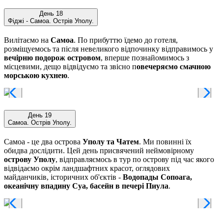
День 18
Фіджі - Самоа. Острів Уполу.
Вилітаємо на
Самоа
. По прибуттю їдемо до готеля,
розміщуемось та після невеликого відпочинку відправимось у
вечірню подорож островом
, вперше познайомимось з
місцевими, дещо відвідуємо та звісно п
овечеряємо смачною
морською кухнею
.
День 19
Самоа. Острів Уполу.
Самоа - це два острова
Уполу та Чатем
. Ми повинні їх
обидва дослідити. Цей день присвячений неймовірному
острову Уполу
, відправляємось в тур по острову під час якого
відвідаємо окрім ландшафтних красот, оглядових
майданчиків, історичних об'єктів -
Водопады Сопоага,
океанічну впадину Суа, басейн в печері Пиула
.