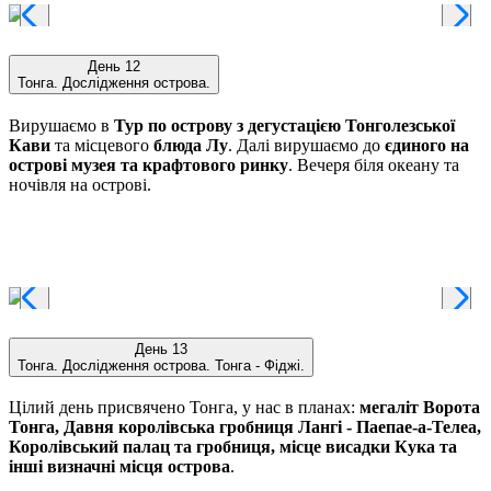
День 12
Тонга. Дослідження острова.
Вирушаємо в
Тур по острову з дегустацією Тонголезської
Кави
та місцевого
блюда Лу
. Далі вирушаємо до
єдиного на
острові музея та крафтового ринку
. Вечеря біля океану та
ночівля на острові.
День 13
Тонга. Дослідження острова. Тонга - Фіджі.
Цілий день присвячено Тонга, у нас в планах:
мегаліт Ворота
Тонга, Давня королівська гробниця Лангі - Паепае-а-Телеа,
Королівський палац та гробниця, місце висадки Кука та
інші визначні місця острова
.