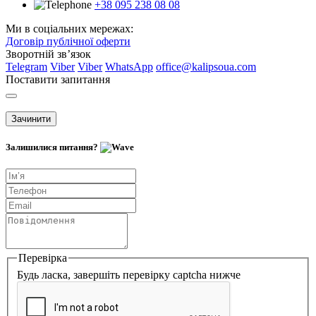
+38 095 238 08 08
Ми в соціальних мережах:
Договір публічної оферти
Зворотній зв’язок
Telegram
Viber
Viber
WhatsApp
office@kalipsoua.com
Поставити запитання
Зачинити
Залишилися питання?
Перевірка
Будь ласка, завершіть перевірку captcha нижче