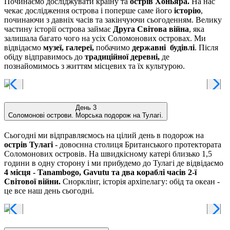
Починаємо досліджувати країну та
острів Хоньяра.
На нас
чекає дослідження острова і поперше саме його
історію
,
починаючи з давніх часів та закінчуючи сьогоденням. Велику
частину історії острова займає
Друга Світова війна
, яка
залишала багато чого на усіх Соломонових островах. Ми
відвідаємо
музеї, галереї,
побачимо
державні будівлі
. Після
обіду відправимось до
традиційної деревні,
де
познайомимось з життям місцевих та їх культурою.
День 3
Соломонові острови. Морська подорож на Тулагі.
Сьогодні ми відправляємось на цілий день в подорож на
острів Тулагі
- довоєнна столиця Британського протектората
Соломонових островів. На швидкісному катері близько 1,5
години в одну сторону і ми прибудемо до Тулагі де відвідаємо
4 місця - Tanambogo, Gavutu та два кораблі часів 2-ї
Світової війни.
Снорклінг, історія архіпелагу: обід та океан -
це все наш день сьогодні.