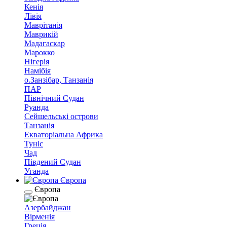
Кенія
Лівія
Маврітанія
Маврикій
Мадагаскар
Марокко
Нігерія
Намібія
о.Занзібар, Танзанія
ПАР
Північний Судан
Руанда
Сейшельські острови
Танзанія
Екваторіальна Африка
Туніс
Чад
Південий Судан
Уганда
Європа
Європа
Азербайджан
Вірменія
Греція