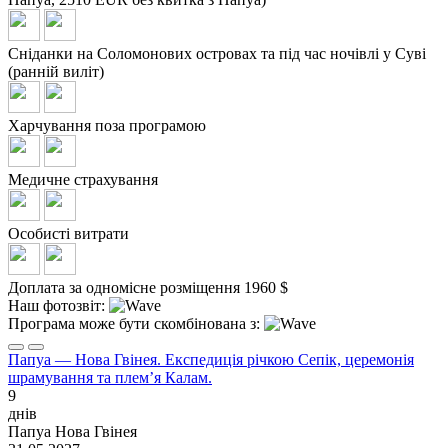
Сніданки на Соломонових островах та під час ночівлі у Суві
(ранній виліт)
Харчування поза програмою
Медичне страхування
Особисті витрати
Доплата за одномісне розміщення 1960 $
Наш фотозвіт:
Програма може бути скомбінована з:
Папуа — Нова Гвінея. Експедиція річкою Сепік, церемонія
шрамування та плем’я Калам.
9
днів
Папуа Нова Гвінея