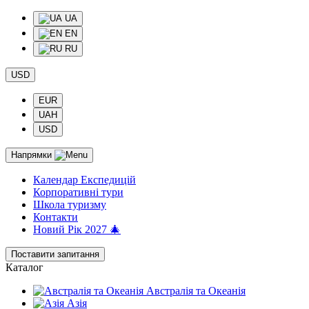
UA
EN
RU
USD
EUR
UAH
USD
Напрямки
Календар Експедицій
Корпоративні тури
Школа туризму
Контакти
Новий Рік 2027 🎄
Поставити запитання
Каталог
Австралія та Океанія
Азія