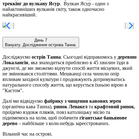
треккінг до вулкану Ясур
. Вулкан Ясур - один з
найактивніших вулканів світу, також одночасно
найкрасивіший.
День 7
Вануату. Дослідження острова Танна.
Досліджуємо
острів Танна
. Сьогодні відправимось у
деревню
Локалангія
, яка знаходиться приблизно в 45 хвилин їзди в
джунглі, де ми зможемо відчути спосіб життя місцевих, який
не змінювався століттями. Мешканці села чинили опір
впливам західної культури і продовжують дотримуватись
натурального способу життя, що керується їхньою вірою в
"Кастом".
Далі ми відвідуємо
фабрику з чищення кавових зерен
(органічна кава Танна),
ринок Ленакел
та
крафтовий ринок
,
проїдемо вздовж пляжів, повз католицьку місію та
піднімемось на холм, щоб побачити
гігантське баньянове
дерево
– найбільше з коли-небудь зареєстрованих.
Вільний час на острові.