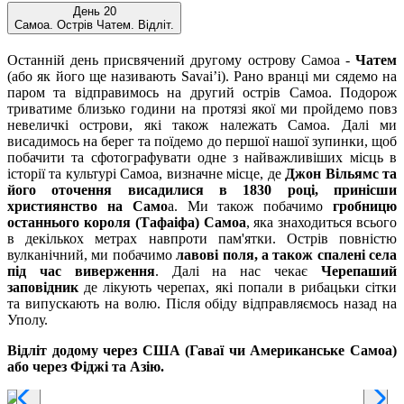
День 20
Самоа. Острів Чатем. Відліт.
Останній день присвячений другому острову Самоа -
Чатем
(або як його ще називають Savai’i). Рано вранці ми сядемо на
паром та відправимось на другий острів Самоа. Подорож
триватиме близько години на протязі якої ми пройдемо повз
невеличкі острови, які також належать Самоа. Далі ми
висадимось на берег та поїдемо до першої нашої зупинки, щоб
побачити та сфотографувати одне з найважливіших місць в
історії та культурі Самоа, визначне місце, де
Джон Вільямс та
його оточення висадилися в 1830 році, принісши
християнство на Само
а. Ми також побачимо
гробницю
останнього короля (Тафаіфа) Самоа
, яка знаходиться всього
в декількох метрах навпроти пам'ятки. Острів повністю
вулканічний, ми побачимо
лавові поля, а також спалені села
під час виверження
. Далі на нас чекає
Черепаший
заповідник
де лікують черепах, які попали в рибацьки сітки
та випускають на волю. Після обіду відправляємось назад на
Уполу.
Відліт додому через США (Гаваї чи Американське Самоа)
або через Фіджі та Азію.