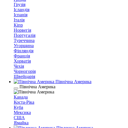
Грузія
Ісландія
Іспанія
Італія
Кіпр
Норвегія
Португалія
Туреччина
Угорщина
Фінляндія
Франція
Хорватія
Чехія
Чорногорія
Швейцарія
Північна Америка
Північна Америка
Канада
Коста-Ріка
Куба
Мексика
США
Ямайка
Південна Америка