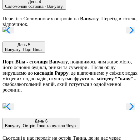
День 4
Соломонові острова - Вануату.
Переліт з Соломонових островів на
Вануату
. Переїзд в готель,
відпочинок.
День 5
Вануату. Порт Віла.
Порт Віла - столиця Вануату
, подивимось чим живе місто,
його основні будівлі, ринки та сувеніри. Після обіду
вирушаємо до
каскадів Рарру
, де відпочинемо у свіжих водах
місцевих водоспадів, скуштуємо фрукти на
місцеву “”каву”
-
слабоалкогольний напій, який готується з однойменної
рослини.
День 6
Вануату. Острів Тана та вулкан Ясур.
Сьогодні в нас переліт на острів Танна, де на нас чекає