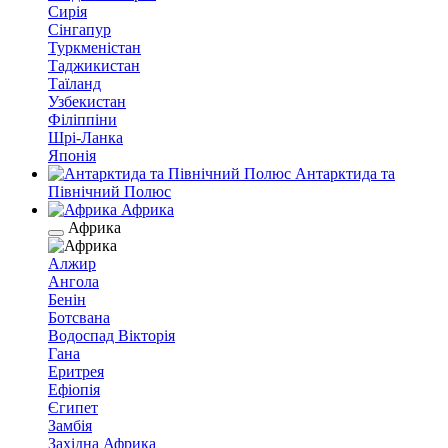
Сирія
Сінгапур
Туркменістан
Таджикистан
Таїланд
Узбекистан
Філіппіни
Шрі-Ланка
Японія
Антарктида та
Північний Полюс
Африка
Африка
Алжир
Ангола
Бенін
Ботсвана
Водоспад Вікторія
Гана
Еритрея
Ефіопія
Єгипет
Замбія
Західна Африка