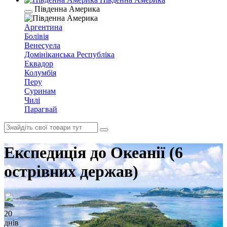
Південна Америка
Аргентина
Болівія
Венесуела
Домініканська Республіка
Еквадор
Колумбія
Перу
Суринам
Чилі
Парагвай
Експедиція до Океанії (6
острівних держав)
20
днів