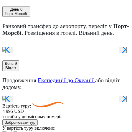
День 8
Порт-Морсбі.
Ранковий трансфер до аеропорту, переліт у
Порт-
Морсбі.
Розміщення в готелі. Вільний день.
День 9
Відліт
Продовження
Експедиції до Океанії
або відліт
додому.
Вартість туру:
4 995 USD
з особи у двомісному номері:
Забронювати тур
У вартість туру
включено: