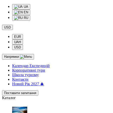
UA
EN
RU
USD
EUR
UAH
USD
Напрямки
Календар Експедицій
Корпоративні тури
Школа туризму
Контакти
Новий Рік 2027 🎄
Поставити запитання
Каталог