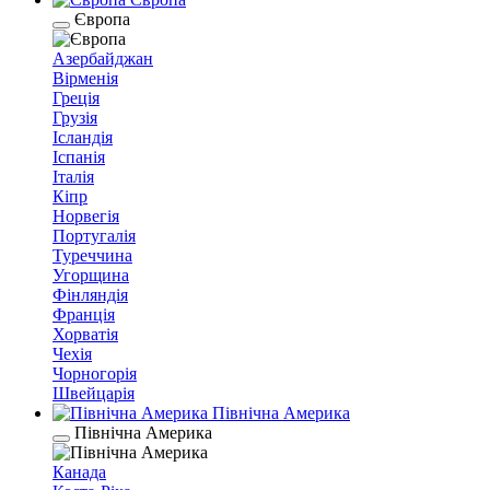
Європа
Азербайджан
Вірменія
Греція
Грузія
Ісландія
Іспанія
Італія
Кіпр
Норвегія
Португалія
Туреччина
Угорщина
Фінляндія
Франція
Хорватія
Чехія
Чорногорія
Швейцарія
Північна Америка
Північна Америка
Канада