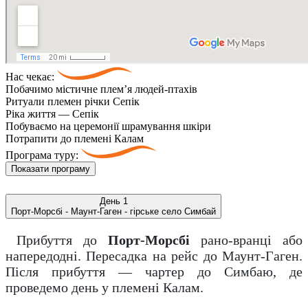
Нас чекає:
Побачимо містичне плем’я людей-птахів
Ритуали племен річки Сепік
Ріка життя — Сепік
Побуваємо на церемонії шрамування шкіри
Потрапити до племені Калам
Програма туру:
Показати програму
День 1
Порт-Морсбі - Маунт-Гаген - гірське село Симбай
Прибуття до
Порт-Морсбі
рано-вранці або
напередодні. Пересадка на рейс до Маунт-Гаген.
Після прибуття — чартер до Симбаю, де
проведемо день у племені Калам.