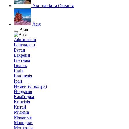
Австралія та Океанія
Азія
Азія
Афганістан
Бангладеш
Бутан
Бахрейн
В’єтнам
Ізраїль
Індія
Індонезія
Іран
Йемен (Сокотра)
Йорданія
Камбоджа
Киргізія
Китай
М’янма
Малайзія
Мальдіви
Монголія