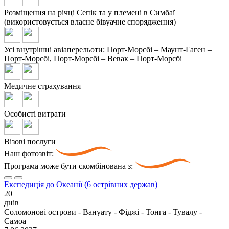
Розміщення на річці Сепік та у племені в Симбаї
(використовується власне бівуачне спорядження)
Усі внутрішні авіаперельоти: Порт-Морсбі – Маунт-Гаген –
Порт-Морсбі, Порт-Морсбі – Вевак – Порт-Морсбі
Медичне страхування
Особисті витрати
Візові послуги
Наш фотозвіт:
Програма може бути скомбінована з:
Експедиція до Океанії (6 острівних держав)
20
днів
Соломонові острови - Вануату - Фіджі - Тонга - Тувалу -
Самоа