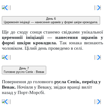
День 6
Церемонія ініціації — нанесення шрамів у формі шкіри крокодила.
Ще до сходу сонця станемо свідками унікальної
церемонії ініціації — нанесення шрамів у
формі шкіри крокодила.
Так юнака визнають
чоловіком. Цілий день проведемо в селі.
День 7
Головне русло Сепік - Вевак
Повернення до головного
русла Сепік, переїзд у
Вевак.
Ночівля у Веваку, звідки вранці виліт
назад у Порт-Морсбі.