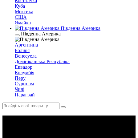
Коста-Ріка
Куба
Мексика
США
Ямайка
Південна Америка
Південна Америка
Аргентина
Болівія
Венесуела
Домініканська Республіка
Еквадор
Колумбія
Перу
Суринам
Чилі
Парагвай
Папуа — Нова Гвінея.
Експедиція річкою Сепік,