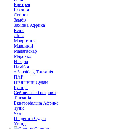
Еритрея
Ефіопія
Єгипет
Замбія
Західна Африка
Кенія
Лівія
Маврітанія
Маврикій
Мадагаскар
Марокко
Нігерія
Намібія
о.Занзібар, Танзанія
ПАР
Північний Судан
Руанда
Сейшельські острови
Танзанія
Екваторіальна Африка
Туніс
Чад
Південий Судан
Уганда
Європа