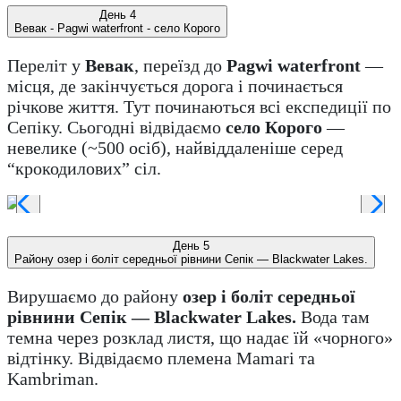
День 4
Вевак - Pagwi waterfront - село Корого
Переліт у
Вевак
, переїзд до
Pagwi waterfront
—
місця, де закінчується дорога і починається
річкове життя. Тут починаються всі експедиції по
Сепіку. Сьогодні відвідаємо
село Корого
—
невелике (~500 осіб), найвіддаленіше серед
“крокодилових” сіл.
День 5
Району озер і боліт середньої рівнини Сепік — Blackwater Lakes.
Вирушаємо до району
озер і боліт середньої
рівнини Сепік — Blackwater Lakes.
Вода там
темна через розклад листя, що надає їй «чорного»
відтінку. Відвідаємо племена Mamari та
Kambriman.