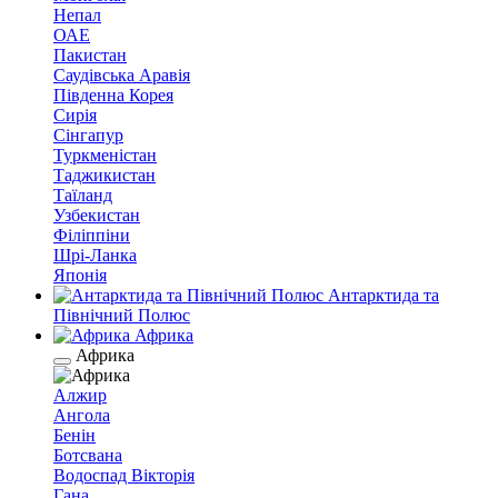
Непал
ОАЕ
Пакистан
Саудівська Аравія
Південна Корея
Сирія
Сінгапур
Туркменістан
Таджикистан
Таїланд
Узбекистан
Філіппіни
Шрі-Ланка
Японія
Антарктида та
Північний Полюс
Африка
Африка
Алжир
Ангола
Бенін
Ботсвана
Водоспад Вікторія
Гана