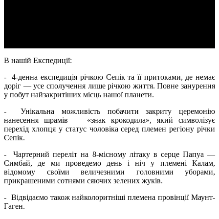
Вартість туру, починаючи з 3-го дня, без відвідування
Сімбаї та племен регіону Маунт-Гаген (тобто починаючи з
3-го дня), становить 3415 доларів.
В нашій Експедиції:
- 4-денна експедиція річкою Сепік та її притоками, де немає
доріг — усе сполучення лише річкою життя. Повне занурення
у побут найзакритіших місць нашої планети.
- Унікальна можливість побачити закриту церемонію
нанесення шрамів — «знак крокодила», який символізує
перехід хлопця у статус чоловіка серед племен регіону річки
Сепік.
- Чартерний переліт на 8-місному літаку в серце Папуа —
Симбай, де ми проведемо день і ніч у племені Калам,
відомому своїми величезними головними уборами,
прикрашеними сотнями сяючих зелених жуків.
- Відвідаємо також найколоритніші племена провінції Маунт-
Гаген.