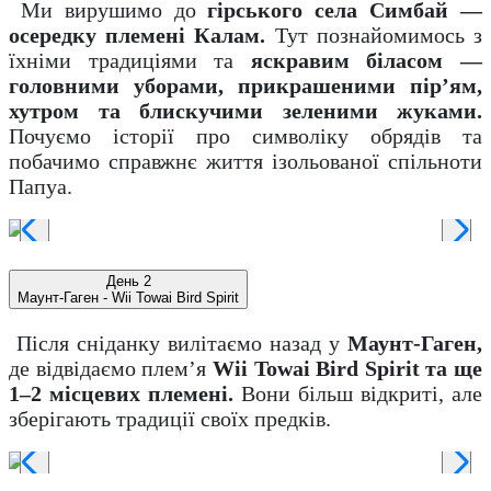
Ми вирушимо до
гірського села Симбай —
осередку племені Калам.
Тут познайомимось з
їхніми традиціями та
яскравим біласом —
головними уборами, прикрашеними пір’ям,
хутром та блискучими зеленими жуками.
Почуємо історії про символіку обрядів та
побачимо справжнє життя ізольованої спільноти
Папуа.
День 2
Маунт-Гаген - Wii Towai Bird Spirit
Після сніданку вилітаємо назад у
Маунт-Гаген,
де відвідаємо плем’я
Wii Towai Bird Spirit та ще
1–2 місцевих племені.
Вони більш відкриті, але
зберігають традиції своїх предків.