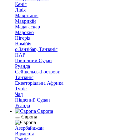
Кенія
Лівія
Маврітанія
Маврикій
Мадагаскар
Марокко
Нігерія
Намібія
о.Занзібар, Танзанія
ПАР
Північний Судан
Руанда
Сейшельські острови
Танзанія
Екваторіальна Африка
Туніс
Чад
Південий Судан
Уганда
Європа
Європа
Азербайджан
Вірменія
Греція