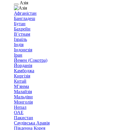
Азія
Афганістан
Бангладеш
Бутан
Бахрейн
В’єтнам
Ізраїль
Індія
Індонезія
Іран
Йемен (Сокотра)
Йорданія
Камбоджа
Киргізія
Китай
М’янма
Малайзія
Мальдіви
Монголія
Непал
ОАЕ
Пакистан
Саудівська Аравія
Південна Корея