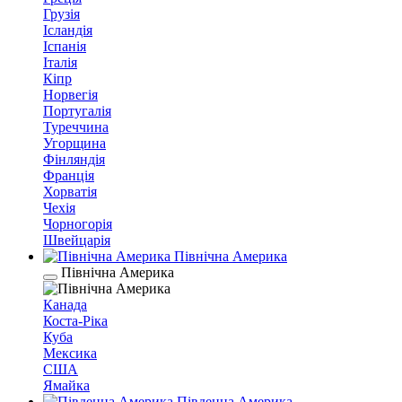
Грузія
Ісландія
Іспанія
Італія
Кіпр
Норвегія
Португалія
Туреччина
Угорщина
Фінляндія
Франція
Хорватія
Чехія
Чорногорія
Швейцарія
Північна Америка
Північна Америка
Канада
Коста-Ріка
Куба
Мексика
США
Ямайка
Південна Америка