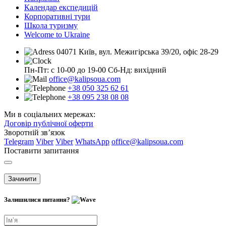
Календар експедицій
Корпоративні тури
Школа туризму
Welcome to Ukraine
04071 Київ, вул. Межигірська 39/20, офіс 28-29
Пн-Пт: с 10-00 до 19-00
Сб-Нд: вихідний
office@kalipsoua.com
+38 050 325 62 61
+38 095 238 08 08
Ми в соціальних мережах:
Договір публічної оферти
Зворотній зв’язок
Telegram
Viber
Viber
WhatsApp
office@kalipsoua.com
Поставити запитання
Зачинити
Залишилися питання?