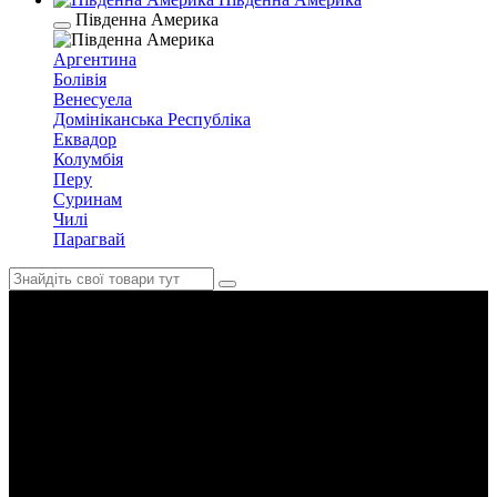
Південна Америка
Аргентина
Болівія
Венесуела
Домініканська Республіка
Еквадор
Колумбія
Перу
Суринам
Чилі
Парагвай
Корпоративні тури Україною