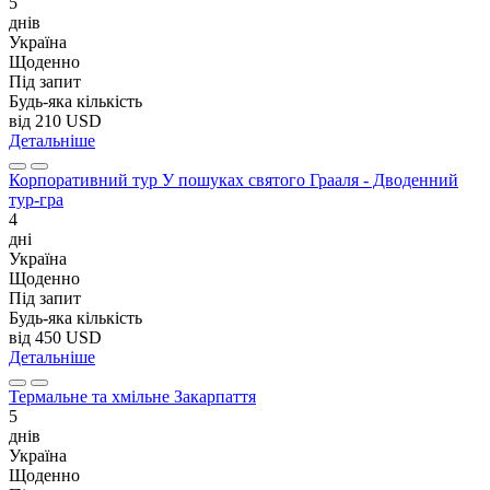
5
днів
Україна
Щоденно
Під запит
Будь-яка кількість
від
210 USD
Детальніше
Корпоративний тур У пошуках святого Грааля - Дводенний
тур-гра
4
дні
Україна
Щоденно
Під запит
Будь-яка кількість
від
450 USD
Детальніше
Термальне та хмільне Закарпаття
5
днів
Україна
Щоденно