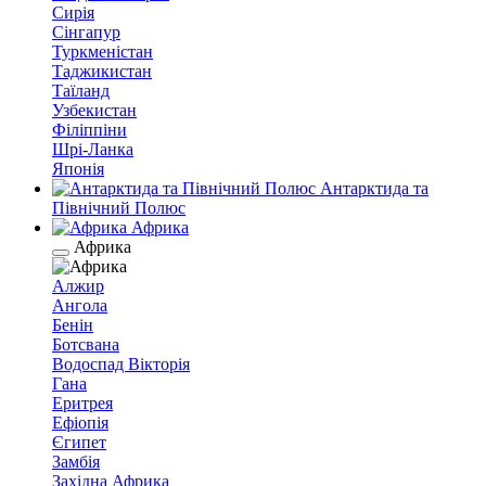
Сирія
Сінгапур
Туркменістан
Таджикистан
Таїланд
Узбекистан
Філіппіни
Шрі-Ланка
Японія
Антарктида та
Північний Полюс
Африка
Африка
Алжир
Ангола
Бенін
Ботсвана
Водоспад Вікторія
Гана
Еритрея
Ефіопія
Єгипет
Замбія
Західна Африка