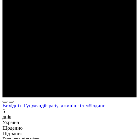
Вихідні в Гуцуляндіі: party, джипінг і тімбілдинг
5
днів
Україна
Щоденно
Під запит