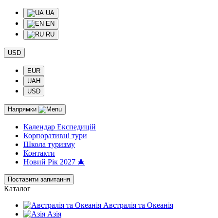
UA
EN
RU
USD
EUR
UAH
USD
Напрямки
Календар Експедицій
Корпоративні тури
Школа туризму
Контакти
Новий Рік 2027 🎄
Поставити запитання
Каталог
Австралія та Океанія
Азія